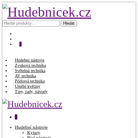
Hledat:
Hledat
0
Hudební nástroje
Zvuková technika
Světelná technika
AV technika
Pódiová technika
Umělé květiny
Tipy, rady, návody
0
Hudební nástroje
Kytary
Bicí nástroje