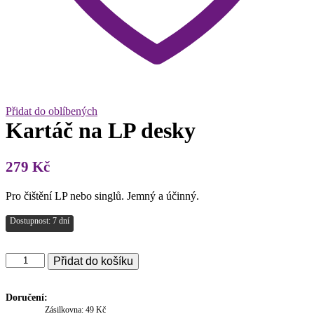
Přidat do oblíbených
Kartáč na LP desky
279
Kč
Pro čištění LP nebo singlů. Jemný a účinný.
Dostupnost: 7 dní
Kartáč
Přidat do košíku
na
LP
desky
Doručení:
množství
Zásilkovna: 49 Kč