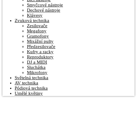
Smyčcové nástroje
Dechové nástroje
Klávesy
Zvuková technika
Zesilovače
Megafony
Gramofony
Mixážní pulty
Předzesilovače
Kufry a racky
Reproduktory
DJ a MIDI
Sluchátka
Mikrofony
Světelná technika
AV technika
Pódiová technika
Umělé květiny