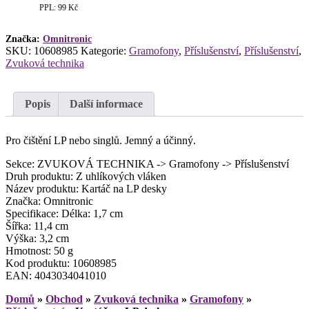
PPL: 99 Kč
Značka:
Omnitronic
SKU:
10608985
Kategorie:
Gramofony
,
Příslušenství
,
Příslušenství
,
Zvuková technika
Popis
Další informace
Pro čištění LP nebo singlů. Jemný a účinný.
Sekce: ZVUKOVÁ TECHNIKA -> Gramofony -> Příslušenství
Druh produktu: Z uhlíkových vláken
Název produktu: Kartáč na LP desky
Značka: Omnitronic
Specifikace: Délka: 1,7 cm
Šířka: 11,4 cm
Výška: 3,2 cm
Hmotnost: 50 g
Kod produktu: 10608985
EAN: 4043034041010
Domů
»
Obchod
»
Zvuková technika
»
Gramofony
»