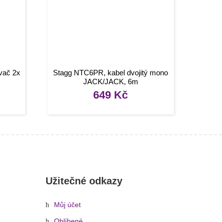
vač 2x
Stagg NTC6PR, kabel dvojitý mono
JACK/JACK, 6m
649
Kč
Užitečné odkazy
Můj účet
Oblíbené