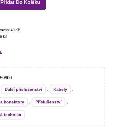
Přidat Do Košíku
kovna: 49 Kč
9 Kč
E
350800
:
,
,
Další příslušenství
Kabely
,
,
 a konektory
Příslušenství
á technika