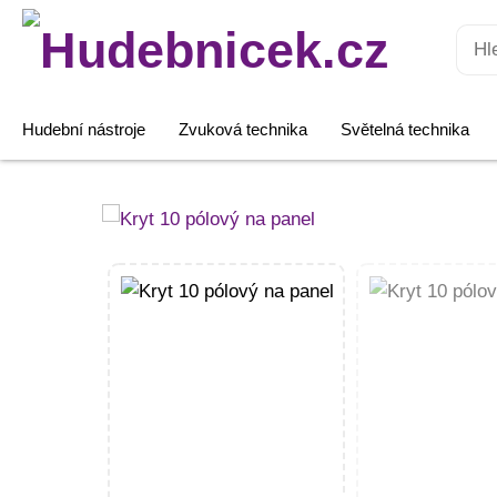
Hledat:
Hudební nástroje
Zvuková technika
Světelná technika
Kryt
10
pólový
na
panel
množství