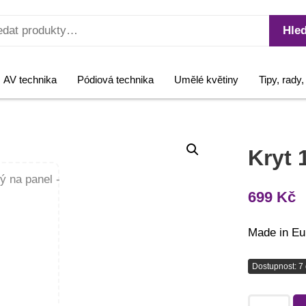
Hled
AV technika
Pódiová technika
Umělé květiny
Tipy, rady
Kryt 
699
Kč
Made in Eu
Dostupnost: 7 