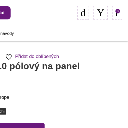
0
at
, návody
Přidat do oblíbených
10 pólový na panel
rope
dní