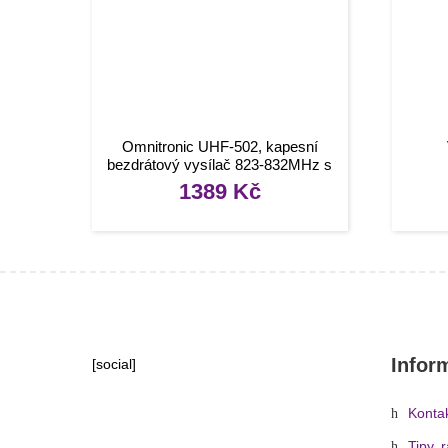
Omnitronic UHF-502, kapesní
bezdrátový vysílač 823-832MHz s
klopovým mikrofonem
1389
Kč
Infor
[social]
Konta
Tipy, 