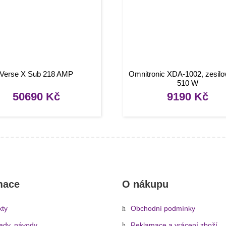
Verse X Sub 218 AMP
Omnitronic XDA-1002, zesilo
510 W
50690
Kč
9190
Kč
mace
O nákupu
kty
Obchodní podmínky
rady, návody
Reklamace a vrácení zboží