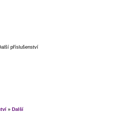
lší příslušenství
tví
»
Další