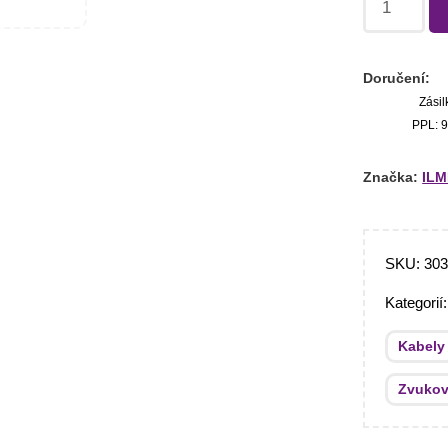
Doručení:
Zásil
PPL: 9
Značka:
ILM
SKU:
30
Kategorií
Kabely
Zvukov