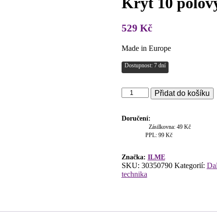
Kryt 10 pólov
529
Kč
Made in Europe
Dostupnost: 7 dní
Kryt
Přidat do košíku
10
pólový
na
Doručení:
zabudování
Zásilkovna: 49 Kč
množství
PPL: 99 Kč
Značka:
ILME
SKU:
30350790
Kategorií:
Dal
technika