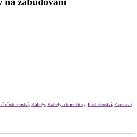
ý na zabudování
ší příslušenství
,
Kabely
,
Kabely a konektory
,
Příslušenství
,
Zvuková