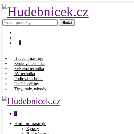
Hledat:
Hledat
0
Hudební nástroje
Zvuková technika
Světelná technika
AV technika
Pódiová technika
Umělé květiny
Tipy, rady, návody
0
Hudební nástroje
Kytary
Bicí nástroje