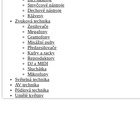
Smyčcové nástroje
Dechové nástroje
Klávesy
Zvuková technika
Zesilovače
Megafony
Gramofony
Mixážní pulty
Předzesilovače
Kufry a racky
Reproduktory
DJ a MIDI
Sluchátka
Mikrofony
Světelná technika
AV technika
Pódiová technika
Umělé květiny