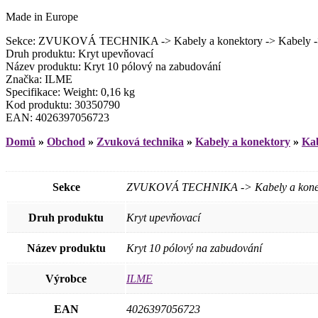
Made in Europe
Sekce: ZVUKOVÁ TECHNIKA -> Kabely a konektory -> Kabely -> Pří
Druh produktu: Kryt upevňovací
Název produktu: Kryt 10 pólový na zabudování
Značka: ILME
Specifikace: Weight: 0,16 kg
Kod produktu: 30350790
EAN: 4026397056723
Domů
»
Obchod
»
Zvuková technika
»
Kabely a konektory
»
Ka
Sekce
ZVUKOVÁ TECHNIKA -> Kabely a konektory
Druh produktu
Kryt upevňovací
Název produktu
Kryt 10 pólový na zabudování
Výrobce
ILME
EAN
4026397056723