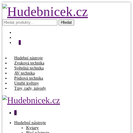
Hledat:
Hledat
0
Hudební nástroje
Zvuková technika
Světelná technika
AV technika
Pódiová technika
Umělé květiny
Tipy, rady, návody
0
Hudební nástroje
Kytary
Bicí nástroje