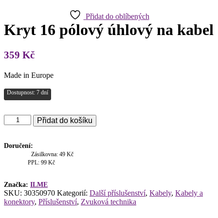
Přidat do oblíbených
Kryt 16 pólový úhlový na kabel
359
Kč
Made in Europe
Dostupnost: 7 dní
Kryt
Přidat do košíku
16
pólový
úhlový
Doručení:
na
Zásilkovna: 49 Kč
kabel
PPL: 99 Kč
množství
Značka:
ILME
SKU:
30350970
Kategorií:
Další příslušenství
,
Kabely
,
Kabely a
konektory
,
Příslušenství
,
Zvuková technika