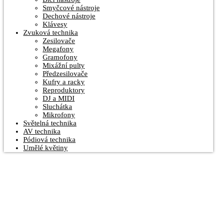
Smyčcové nástroje
Dechové nástroje
Klávesy
Zvuková technika
Zesilovače
Megafony
Gramofony
Mixážní pulty
Předzesilovače
Kufry a racky
Reproduktory
DJ a MIDI
Sluchátka
Mikrofony
Světelná technika
AV technika
Pódiová technika
Umělé květiny