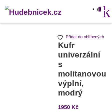
Kufr
0
univerzální
s
molitanovou
výplní,
Přidat do oblíbených
modrý
Kufr
množství
univerzální
s
molitanovou
výplní,
modrý
1950
Kč