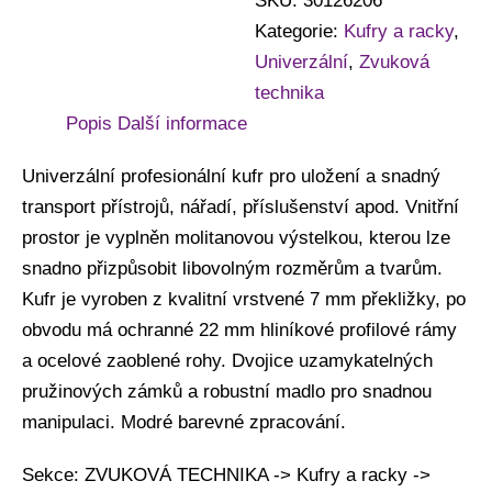
SKU:
30126206
Kategorie:
Kufry a racky
,
Univerzální
,
Zvuková
technika
Popis
Další informace
Univerzální profesionální kufr pro uložení a snadný
transport přístrojů, nářadí, příslušenství apod. Vnitřní
prostor je vyplněn molitanovou výstelkou, kterou lze
snadno přizpůsobit libovolným rozměrům a tvarům.
Kufr je vyroben z kvalitní vrstvené 7 mm překližky, po
obvodu má ochranné 22 mm hliníkové profilové rámy
a ocelové zaoblené rohy. Dvojice uzamykatelných
pružinových zámků a robustní madlo pro snadnou
manipulaci. Modré barevné zpracování.
Sekce: ZVUKOVÁ TECHNIKA -> Kufry a racky ->