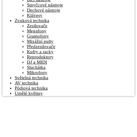
Smyčcové nástroje
Dechové nástroje
Klávesy
Zvuková technika
Zesilovače
Megafony
Gramofony
Mixážní pulty
Předzesilovače
Kufry a racky
Reproduktory
DJ a MIDI
Sluchátka
Mikrofony
Světelná technika
AV technika
Pódiová technika
Umělé květiny