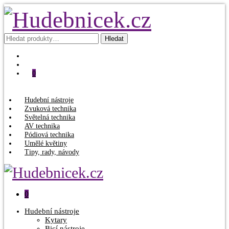
Hledat:
Hledat
0
Hudební nástroje
Zvuková technika
Světelná technika
AV technika
Pódiová technika
Umělé květiny
Tipy, rady, návody
0
Hudební nástroje
Kytary
Bicí nástroje