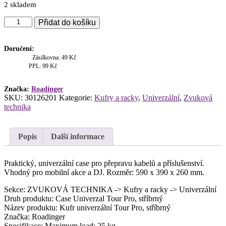
2 skladem
Kufr
Přidat do košíku
univerzální
Tour
Pro,
Doručení:
stříbrný
Zásilkovna: 49 Kč
množství
PPL: 99 Kč
Značka:
Roadinger
SKU:
30126201
Kategorie:
Kufry a racky
,
Univerzální
,
Zvuková
technika
Popis
Další informace
Praktický, univerzální case pro přepravu kabelů a příslušenství.
Vhodný pro mobilní akce a DJ. Rozměr: 590 x 390 x 260 mm.
Sekce: ZVUKOVÁ TECHNIKA -> Kufry a racky -> Univerzální
Druh produktu: Case Univerzal Tour Pro, stříbrný
Název produktu: Kufr univerzální Tour Pro, stříbrný
Značka: Roadinger
Specifikace: Maximum load: 25 kg