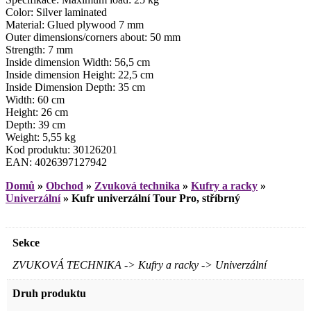
Color: Silver laminated
Material: Glued plywood 7 mm
Outer dimensions/corners about: 50 mm
Strength: 7 mm
Inside dimension Width: 56,5 cm
Inside dimension Height: 22,5 cm
Inside Dimension Depth: 35 cm
Width: 60 cm
Height: 26 cm
Depth: 39 cm
Weight: 5,55 kg
Kod produktu: 30126201
EAN: 4026397127942
Domů
»
Obchod
»
Zvuková technika
»
Kufry a racky
»
Univerzální
»
Kufr univerzální Tour Pro, stříbrný
Sekce
ZVUKOVÁ TECHNIKA -> Kufry a racky -> Univerzální
Druh produktu