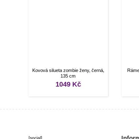
Kovová silueta zombie ženy, černá,
Rámeč
135 cm
1049
Kč
Infor
[social]