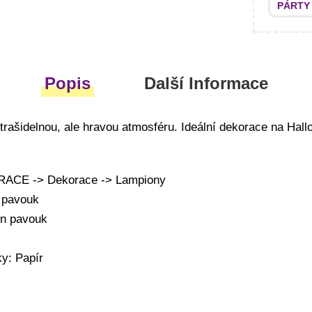
PÁRTY
Popis
Další Informace
strašidelnou, ale hravou atmosféru. Ideální dekorace na Hal
ACE -> Dekorace -> Lampiony
 pavouk
on pavouk
ky: Papír