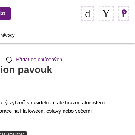
0
at
, návody
Přidat do oblíbených
ion pavouk
erý vytvoří strašidelnou, ale hravou atmosféru.
korace na Halloween, oslavy nebo večerní
desíláme ihned