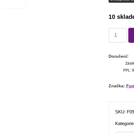
10 skla
Doručení:
Zásil
PPL: 9
Značka:
Fun
SKU:
F0
Kategori