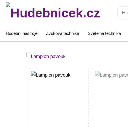
Hledat:
Hudební nástroje
Zvuková technika
Světelná technika
Lampion
pavouk
množství