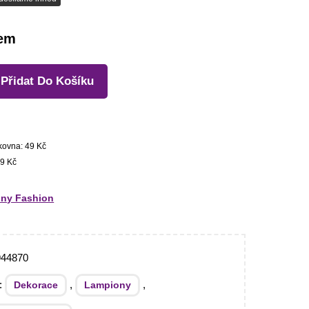
dem
Přidat Do Košíku
kovna: 49 Kč
9 Kč
ny Fashion
944870
e:
,
,
Dekorace
Lampiony