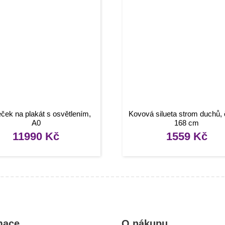
ek na plakát s osvětlením,
Kovová silueta strom duchů, 
A0
168 cm
11990
Kč
1559
Kč
mace
O nákupu