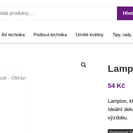
Hled
AV technika
Pódiová technika
Umělé květiny
Tipy, rady
Lamp
54
Kč
Lampion, kt
Ideální de
výzdobu.
Dostupnost: O