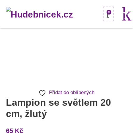
0
Lampion
se
světlem
20
cm,
žlutý
Přidat do oblíbených
množství
Lampion se světlem 20
cm, žlutý
65
Kč