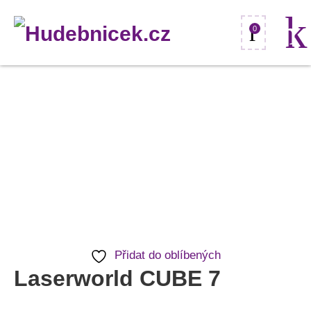
0
Laserworld
CUBE
7
množství
Přidat do oblíbených
Laserworld CUBE 7