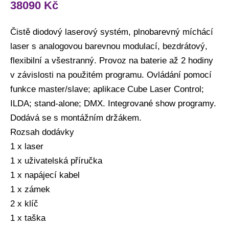
38090
Kč
Čistě diodový laserový systém, plnobarevný míchácí
laser s analogovou barevnou modulací, bezdrátový,
flexibilní a všestranný. Provoz na baterie až 2 hodiny
v závislosti na použitém programu. Ovládání pomocí
funkce master/slave; aplikace Cube Laser Control;
ILDA; stand-alone; DMX. Integrované show programy.
Dodává se s montážním držákem.
Rozsah dodávky
1 x laser
1 x uživatelská příručka
1 x napájecí kabel
1 x zámek
2 x klíč
1 x taška