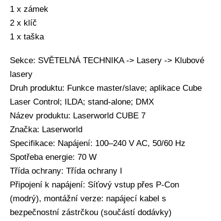
1 x zámek
2 x klíč
1 x taška
Sekce: SVĚTELNÁ TECHNIKA -> Lasery -> Klubové
lasery
Druh produktu: Funkce master/slave; aplikace Cube
Laser Control; ILDA; stand-alone; DMX
Název produktu: Laserworld CUBE 7
Značka: Laserworld
Specifikace: Napájení: 100–240 V AC, 50/60 Hz
Spotřeba energie: 70 W
Třída ochrany: Třída ochrany I
Připojení k napájení: Síťový vstup přes P-Con
(modrý), montážní verze: napájecí kabel s
bezpečnostní zástrčkou (součástí dodávky)