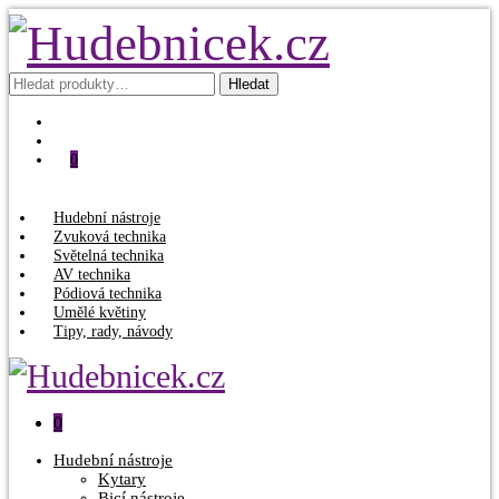
Hledat:
Hledat
0
Hudební nástroje
Zvuková technika
Světelná technika
AV technika
Pódiová technika
Umělé květiny
Tipy, rady, návody
0
Hudební nástroje
Kytary
Bicí nástroje