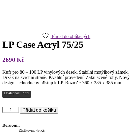
Přidat do oblíbených
LP Case Acryl 75/25
2690
Kč
Kufr pro 80 – 100 LP vinylových desek. Stabilní motýlkový zámek.
Držák na svrchní straně. Kvalitní provedení. Zakulacené rohy. Nový
design. Jednoduchý přístup k LP. Rozměr: 360 x 285 x 385 mm.
Dostupnost: 7 dní
LP
Přidat do košíku
Case
Acryl
75/25
Doručení:
množství
Zásilkovna: 49 Kč