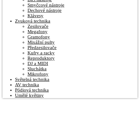
Smyčcové nástroje
Dechové nástroje
Klávesy
Zvuková technika
Zesilovače
Megafony
Gramofony
Mixážní pulty
Předzesilovače
Kufry a racky
Reproduktory
DJ a MIDI
Sluchátka
Mikrofony
Světelná technika
AV technika
Pódiová technika
Umělé květiny