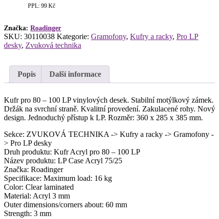
PPL: 99 Kč
Značka:
Roadinger
SKU:
30110038
Kategorie:
Gramofony
,
Kufry a racky
,
Pro LP
desky
,
Zvuková technika
Popis
Další informace
Kufr pro 80 – 100 LP vinylových desek. Stabilní motýlkový zámek.
Držák na svrchní straně. Kvalitní provedení. Zakulacené rohy. Nový
design. Jednoduchý přístup k LP. Rozměr: 360 x 285 x 385 mm.
Sekce: ZVUKOVÁ TECHNIKA -> Kufry a racky -> Gramofony -
> Pro LP desky
Druh produktu: Kufr Acryl pro 80 – 100 LP
Název produktu: LP Case Acryl 75/25
Značka: Roadinger
Specifikace: Maximum load: 16 kg
Color: Clear laminated
Material: Acryl 3 mm
Outer dimensions/corners about: 60 mm
Strength: 3 mm