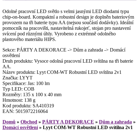
Odolné pracovní LED světlo s velmi jasnými LED diodami typu
chip-on-board. Kompaktní a robustní design je doplněn bateriovým
provozem na tři baterie typu AA (nejsou součástí dodávky). Ideální
pomocník na pracovišti, nastavitelná rukojeť, stojan pro nastavení
svícení pod různými úhly. Vyrobeno z extrémně odolného
plastového materiálu HIPS.
Sekce: PÁRTY A DEKORACE -> Dům a zahrada -> Domácí
osvětlení
Druh produktu: Vysoce odolná pracovní LED svítilna na tři baterie
AA.
Název produktu: Lyyt COM-WT Robustní LED svítilna 2v1
Značka: LYYT
Specifikace: Jas: 100 lm
Typ LED: COB
Rozměry: 135 x 100 x 40 mm
Hmotnost: 138 g
Kod produktu: SA410319
EAN: 5015972216064
Domů
»
Obchod
»
PÁRTY A DEKORACE
»
Dům a zahrada
»
Domácí osvětlení
»
Lyyt COM-WT Robustní LED svítilna 2v1