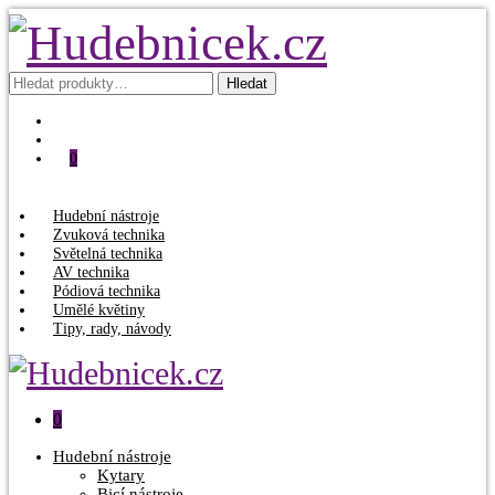
Hledat:
Hledat
0
Hudební nástroje
Zvuková technika
Světelná technika
AV technika
Pódiová technika
Umělé květiny
Tipy, rady, návody
0
Hudební nástroje
Kytary
Bicí nástroje