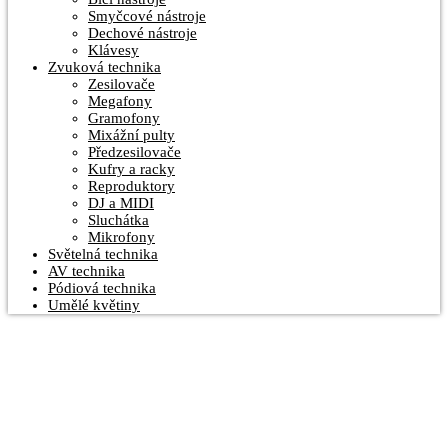
Smyčcové nástroje
Dechové nástroje
Klávesy
Zvuková technika
Zesilovače
Megafony
Gramofony
Mixážní pulty
Předzesilovače
Kufry a racky
Reproduktory
DJ a MIDI
Sluchátka
Mikrofony
Světelná technika
AV technika
Pódiová technika
Umělé květiny