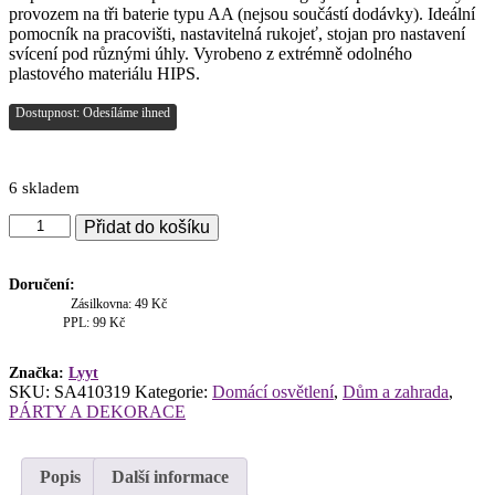
provozem na tři baterie typu AA (nejsou součástí dodávky). Ideální
pomocník na pracovišti, nastavitelná rukojeť, stojan pro nastavení
svícení pod různými úhly. Vyrobeno z extrémně odolného
plastového materiálu HIPS.
Dostupnost: Odesíláme ihned
6 skladem
Lyyt
Přidat do košíku
COM-
WT
Robustní
Doručení:
LED
Zásilkovna: 49 Kč
svítilna
PPL: 99 Kč
2v1
množství
Značka:
Lyyt
SKU:
SA410319
Kategorie:
Domácí osvětlení
,
Dům a zahrada
,
PÁRTY A DEKORACE
Popis
Další informace