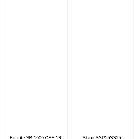
Eurolite SB-1000 CEE 19″,
Stagg SSP15SS25,