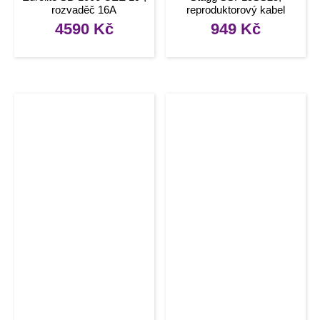
rozvaděč 16A
reproduktorový kabel
Speakon – Speakon
4590
Kč
949
Kč
zástrčka, 15m