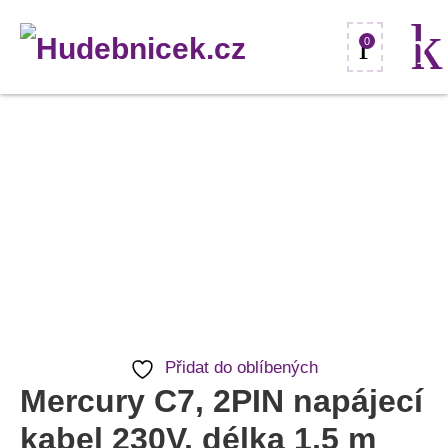
0
Mercury
C7,
2PIN
napájecí
kabel
230V,
délka
1,5
Přidat do oblíbených
m
Mercury C7, 2PIN napájecí
množství
kabel 230V, délka 1,5 m