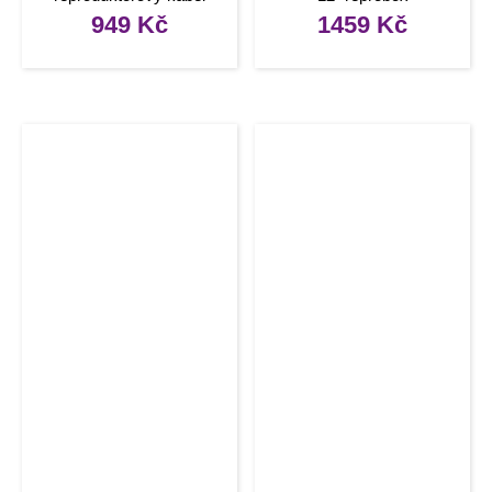
Speakon – Speakon
949
Kč
1459
Kč
zástrčka, 15m