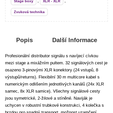
,
,
Stage boxy
XLR - XLR
Zvuková technika
Popis
Další Informace
Profesionální distributor signálu s navíjecí cívkou
mezi stage a mixážním pultem. 32 signálových cest je
osazeno 3-pinovými XLR konektory (24 vstupů, 8
výstupů/returns). Flexibilní 30 m multicore kabel s
numerickým odlišením jednotlivých kanálů (24x XLR
samec, 8x XLR samice). Všechny signálové cesty
jsou symetrické, 2-žilové a stíněné. Naviják je
uchycen v robustní trubkové konstrukci, 4 kolečka s
brzdou pro snadný transport, možnost uzamčení