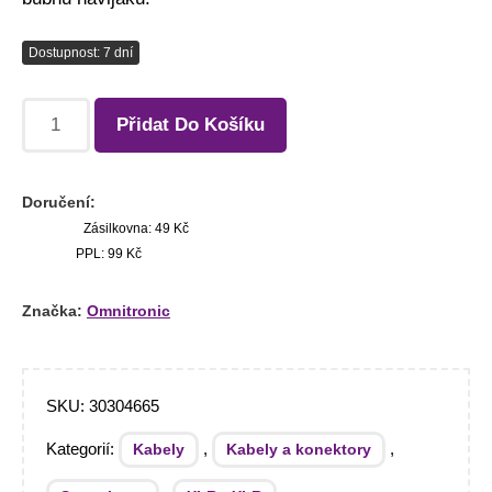
Dostupnost: 7 dní
Přidat Do Košíku
Doručení:
Zásilkovna: 49 Kč
PPL: 99 Kč
Značka:
Omnitronic
SKU:
30304665
Kategorií:
,
,
Kabely
Kabely a konektory