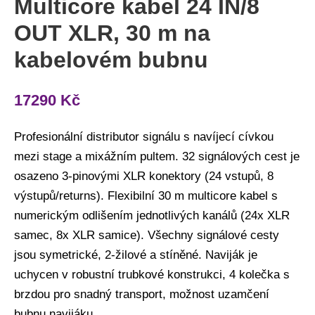
Multicore kabel 24 IN/8
množství
OUT XLR, 30 m na
kabelovém bubnu
17290
Kč
Profesionální distributor signálu s navíjecí cívkou
mezi stage a mixážním pultem. 32 signálových cest je
osazeno 3-pinovými XLR konektory (24 vstupů, 8
výstupů/returns). Flexibilní 30 m multicore kabel s
numerickým odlišením jednotlivých kanálů (24x XLR
samec, 8x XLR samice). Všechny signálové cesty
jsou symetrické, 2-žilové a stíněné. Naviják je
uchycen v robustní trubkové konstrukci, 4 kolečka s
brzdou pro snadný transport, možnost uzamčení
bubnu navijáku.