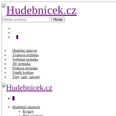
Hledat:
Hledat
0
Hudební nástroje
Zvuková technika
Světelná technika
AV technika
Pódiová technika
Umělé květiny
Tipy, rady, návody
0
Hudební nástroje
Kytary
Bicí nástroje