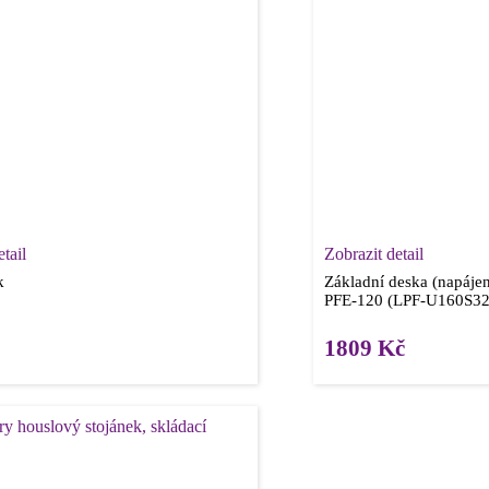
tail
Zobrazit detail
k
Základní deska (napáje
PFE-120 (LPF-U160S32
1809
Kč