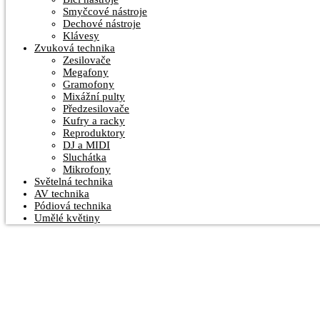
Smyčcové nástroje
Dechové nástroje
Klávesy
Zvuková technika
Zesilovače
Megafony
Gramofony
Mixážní pulty
Předzesilovače
Kufry a racky
Reproduktory
DJ a MIDI
Sluchátka
Mikrofony
Světelná technika
AV technika
Pódiová technika
Umělé květiny