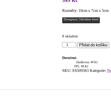
349
Kč
Rozměry: 10cm x 7cm x 5cm
Dostupnost: Odesíláme ihned
8 skladem
Napájecí
Přidat do košíku
zdroj
12V,
1A
Doručení:
DC
Zásilkovna: 49 Kč
množství
PPL: 99 Kč
SKU:
E6509363
Kategorie:
Ne