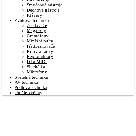
Smyčcové nástroje
Dechové nástroje
Klávesy
Zvuková technika
Zesilovače
Megafony
Gramofony
Mixážní pulty
Předzesilovače
Kufry a racky
Reproduktory
DJ a MIDI
Sluchátka
Mikrofony
Světelná technika
AV technika
Pódiová technika
Umělé květiny