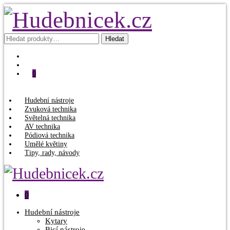
Hledat:
Hledat
0
Hudební nástroje
Zvuková technika
Světelná technika
AV technika
Pódiová technika
Umělé květiny
Tipy, rady, návody
0
Hudební nástroje
Kytary
Bicí nástroje