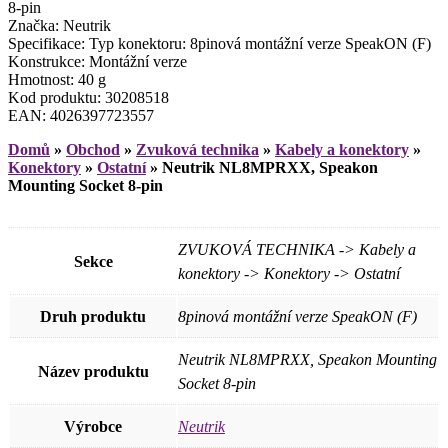
8-pin
Značka: Neutrik
Specifikace: Typ konektoru: 8pinová montážní verze SpeakON (F)
Konstrukce: Montážní verze
Hmotnost: 40 g
Kod produktu: 30208518
EAN: 4026397723557
Domů
»
Obchod
»
Zvuková technika
»
Kabely a konektory
»
Konektory
»
Ostatní
»
Neutrik NL8MPRXX, Speakon
Mounting Socket 8-pin
ZVUKOVÁ TECHNIKA -> Kabely a
Sekce
konektory -> Konektory -> Ostatní
Druh produktu
8pinová montážní verze SpeakON (F)
Neutrik NL8MPRXX, Speakon Mounting
Název produktu
Socket 8-pin
Výrobce
Neutrik