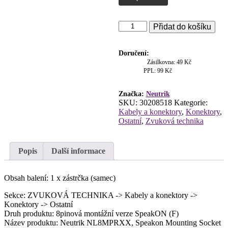
Neutrik
Přidat do košíku
NL8MPRXX,
Speakon
Mounting
Doručení:
Socket
Zásilkovna: 49 Kč
8-
PPL: 99 Kč
pin
množství
Značka:
Neutrik
SKU:
30208518
Kategorie:
Kabely a konektory
,
Konektory
,
Ostatní
,
Zvuková technika
Popis
Další informace
Obsah balení: 1 x zástrčka (samec)
Sekce: ZVUKOVÁ TECHNIKA -> Kabely a konektory ->
Konektory -> Ostatní
Druh produktu: 8pinová montážní verze SpeakON (F)
Název produktu: Neutrik NL8MPRXX, Speakon Mounting Socket