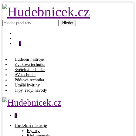
Hledat:
Hledat
0
Hudební nástroje
Zvuková technika
Světelná technika
AV technika
Pódiová technika
Umělé květiny
Tipy, rady, návody
0
Hudební nástroje
Kytary
Bicí nástroje