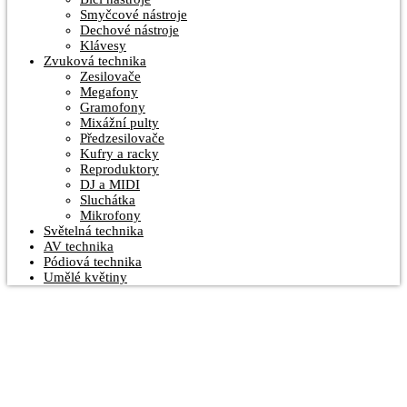
Smyčcové nástroje
Dechové nástroje
Klávesy
Zvuková technika
Zesilovače
Megafony
Gramofony
Mixážní pulty
Předzesilovače
Kufry a racky
Reproduktory
DJ a MIDI
Sluchátka
Mikrofony
Světelná technika
AV technika
Pódiová technika
Umělé květiny