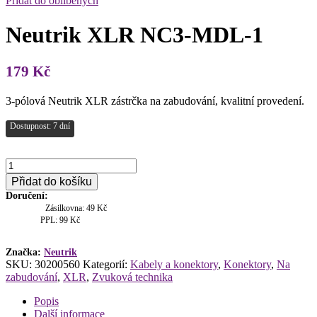
Přidat do oblíbených
Neutrik XLR NC3-MDL-1
179
Kč
3-pólová Neutrik XLR zástrčka na zabudování, kvalitní provedení.
Dostupnost: 7 dní
Neutrik
XLR
Přidat do košíku
NC3-
Doručení:
MDL-
Zásilkovna: 49 Kč
1
PPL: 99 Kč
množství
Značka:
Neutrik
SKU:
30200560
Kategorií:
Kabely a konektory
,
Konektory
,
Na
zabudování
,
XLR
,
Zvuková technika
Popis
Další informace