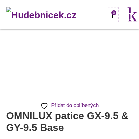
0
OMNILUX
patice
GX-
9.5
&
GY-
9.5
Přidat do oblíbených
Base
OMNILUX patice GX-9.5 &
množství
GY-9.5 Base