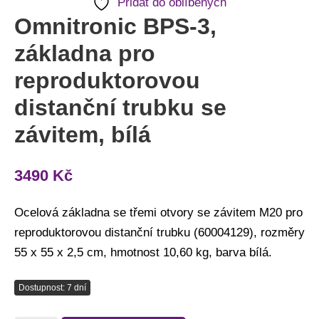
Přidat do oblíbených
množství
Omnitronic BPS-3,
základna pro
reproduktorovou
distanční trubku se
závitem, bílá
3490
Kč
Ocelová základna se třemi otvory se závitem M20 pro
reproduktorovou distanční trubku (60004129), rozměry
55 x 55 x 2,5 cm, hmotnost 10,60 kg, barva bílá.
Dostupnost: 7 dní