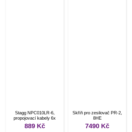
Stagg NPC010LR-6,
Skříň pro zesilovač PR-2,
propojovací kabely 6x
8HE
mono JACK/mono JACK,
889
Kč
7490
Kč
10 cm