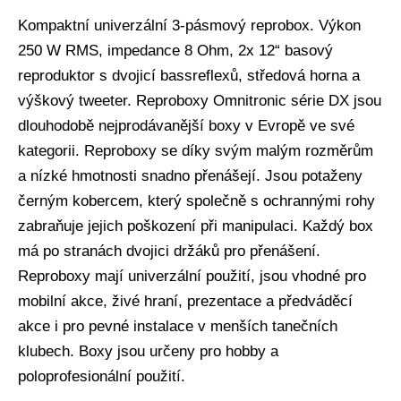
Kompaktní univerzální 3-pásmový reprobox. Výkon
250 W RMS, impedance 8 Ohm, 2x 12“ basový
reproduktor s dvojicí bassreflexů, středová horna a
výškový tweeter. Reproboxy Omnitronic série DX jsou
dlouhodobě nejprodávanější boxy v Evropě ve své
kategorii. Reproboxy se díky svým malým rozměrům
a nízké hmotnosti snadno přenášejí. Jsou potaženy
černým kobercem, který společně s ochrannými rohy
zabraňuje jejich poškození při manipulaci. Každý box
má po stranách dvojici držáků pro přenášení.
Reproboxy mají univerzální použití, jsou vhodné pro
mobilní akce, živé hraní, prezentace a předváděcí
akce i pro pevné instalace v menších tanečních
klubech. Boxy jsou určeny pro hobby a
poloprofesionální použití.