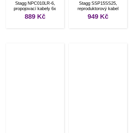
Stagg NPC010LR-6,
Stagg SSP15SS25,
propojovací kabely 6x
reproduktorový kabel
mono JACK/mono JACK,
Speakon – Speakon
889
Kč
949
Kč
10 cm
zástrčka, 15m