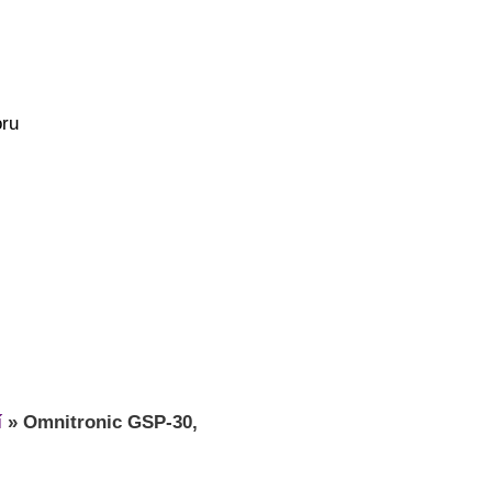
oru
í
»
Omnitronic GSP-30,