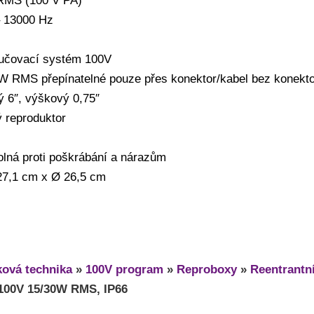
RMS (100 V PA)
– 13000 Hz
vučovací systém 100V
W RMS přepínatelné pouze přes konektor/kabel bez konekt
 6″, výškový 0,75″
 reproduktor
lná proti poškrábání a nárazům
27,1 cm x Ø 26,5 cm
ová technika
»
100V program
»
Reproboxy
»
Reentrantn
 100V 15/30W RMS, IP66