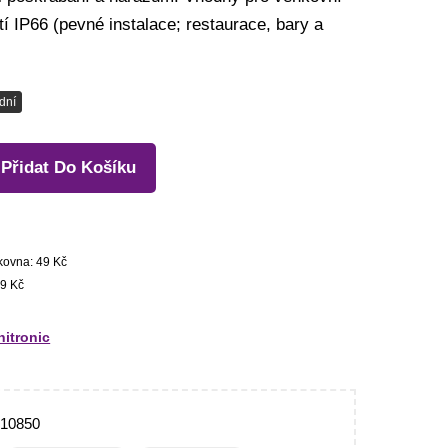
ytí IP66 (pevné instalace; restaurace, bary a
dní
Přidat Do Košíku
kovna: 49 Kč
9 Kč
itronic
710850