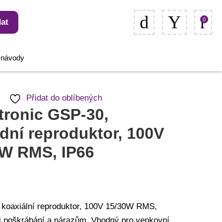
0
at
, návody
Přidat do oblíbených
ronic GSP-30,
dní reproduktor, 100V
0W RMS, IP66
koaxiální reproduktor, 100V 15/30W RMS,
ti poškrábání a nárazům. Vhodný pro venkovní