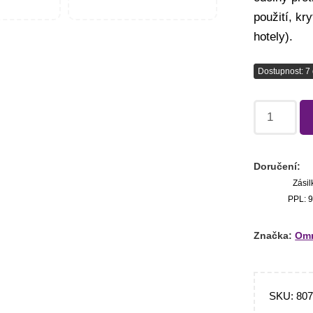
použití, kr
hotely).
Dostupnost: 7 
Doručení:
Zásil
PPL: 9
Značka:
Omn
SKU:
80