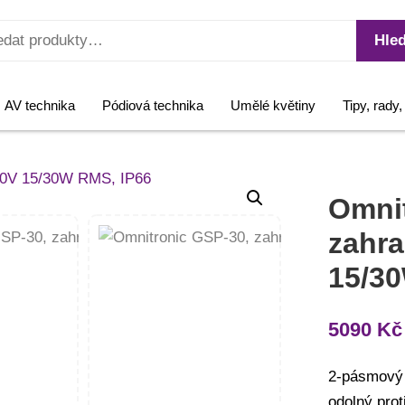
Hled
AV technika
Pódiová technika
Umělé květiny
Tipy, rady
Omnit
zahra
15/3
5090
Kč
2-pásmový 
odolný pro