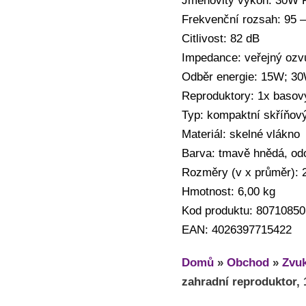
Jmenovitý výkon: 30W 
Frekvenční rozsah: 95 
Citlivost: 82 dB
Impedance: veřejný oz
Odběr energie: 15W; 30
Reproduktory: 1x basový
Typ: kompaktní skříňový
Materiál: skelné vlákno
Barva: tmavě hnědá, odo
Rozměry (v x průměr): 
Hmotnost: 6,00 kg
Kod produktu: 80710850
EAN: 4026397715422
Domů
»
Obchod
»
Zvuk
zahradní reproduktor,