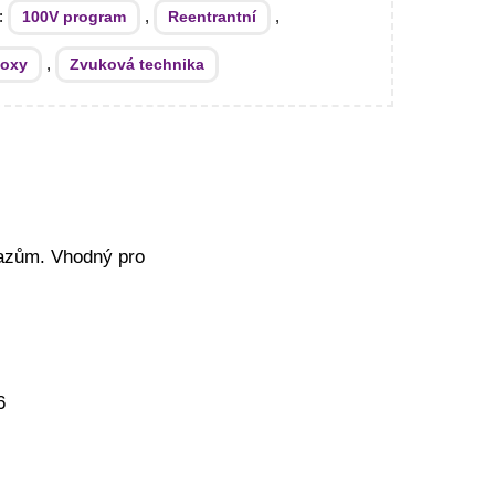
e:
,
,
100V program
Reentrantní
,
boxy
Zvuková technika
razům. Vhodný pro
6