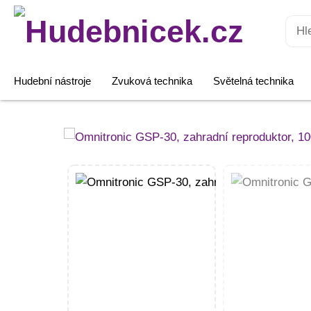
Hledat:
Hudební nástroje
Zvuková technika
Světelná technika
Omnitronic
GSP-
30,
zahradní
reproduktor,
100V
15/30W
RMS,
IP66