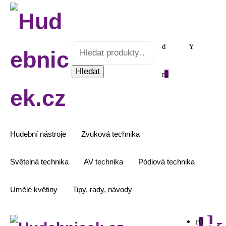
Hledat:
Hledat
0
Hudební nástroje
Zvuková technika
Světelná technika
AV technika
Pódiová technika
Umělé květiny
Tipy, rady, návody
0