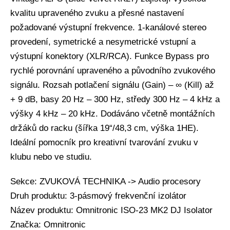
kvalitu upraveného zvuku a přesné nastavení
požadované výstupní frekvence. 1-kanálové stereo
provedení, symetrické a nesymetrické vstupní a
výstupní konektory (XLR/RCA). Funkce Bypass pro
rychlé porovnání upraveného a původního zvukového
signálu. Rozsah potlačení signálu (Gain) – ∞ (Kill) až
+ 9 dB, basy 20 Hz – 300 Hz, středy 300 Hz – 4 kHz a
výšky 4 kHz – 20 kHz. Dodáváno včetně montážních
držáků do racku (šířka 19“/48,3 cm, výška 1HE).
Ideální pomocník pro kreativní tvarování zvuku v
klubu nebo ve studiu.
Sekce: ZVUKOVÁ TECHNIKA -> Audio procesory
Druh produktu: 3-pásmový frekvenční izolátor
Název produktu: Omnitronic ISO-23 MK2 DJ Isolator
Značka: Omnitronic