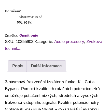
Doručení:
Zásilkovna: 49 Kč
PPL: 99 Kč
Značka:
Omnitronic
SKU:
10355903
Kategorie:
Audio procesory
,
Zvuková
technika
Popis
Další informace
3-pásmový frekvenční izolátor s funkcí Kill Cut a
Bypass. Pomocí kvalitních rotačních potenciometrů
umožňuje potlačení nízkých, středních a vysokých
frekvencí vstupního signálu. Kvalitní potenciometry
Vintage ALPS (Blue Velvet RK27) zajišťují vysokou