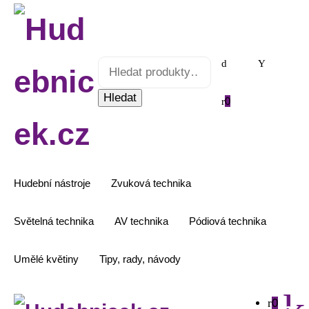
Hledat:
Omnitronic
MP-
25,
megafon,
25W
Hledat
0
množství
Hudební nástroje
Zvuková technika
Světelná technika
AV technika
Pódiová technika
Umělé květiny
Tipy, rady, návody
0