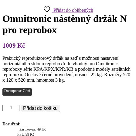
Přidat do oblíbených
Omnitronic nástěnný držák N
pro reprobox
1009
Kč
Praktický reproduktorový držák na zeď s možností nastavení
horizontálního sklonu reproboxů. Je vhodný pro Omnitronic
reproboxy série KPA/KPX/KPR/KB a podobné modely satelitních
reproboxů. Ocelové černé provedení, nosnost 25 kg. Rozměry 520
x 120 x 520 mm, hmotnost 3 kg.
Dostupnost: 7 dní
Omnitronic
Přidat do košíku
nástěnný
držák
N
Doručení:
pro
Zásilkovna: 49 Kč
reprobox
PPL: 99 Kč