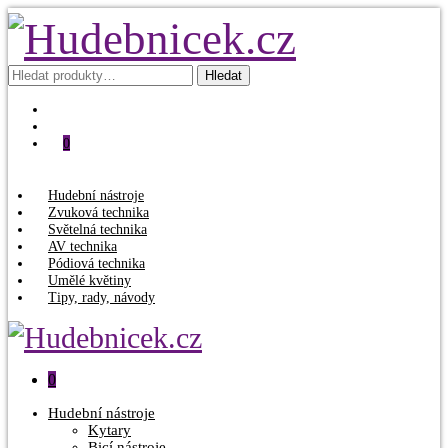
Hledat:
Hledat
0
Hudební nástroje
Zvuková technika
Světelná technika
AV technika
Pódiová technika
Umělé květiny
Tipy, rady, návody
0
Hudební nástroje
Kytary
Bicí nástroje