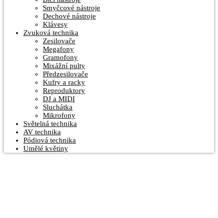
Smyčcové nástroje
Dechové nástroje
Klávesy
Zvuková technika
Zesilovače
Megafony
Gramofony
Mixážní pulty
Předzesilovače
Kufry a racky
Reproduktory
DJ a MIDI
Sluchátka
Mikrofony
Světelná technika
AV technika
Pódiová technika
Umělé květiny