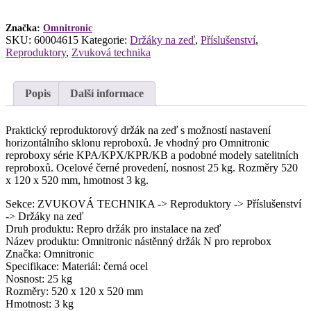
množství
Značka:
Omnitronic
SKU:
60004615
Kategorie:
Držáky na zeď
,
Příslušenství
,
Reproduktory
,
Zvuková technika
Popis
Další informace
Praktický reproduktorový držák na zeď s možností nastavení
horizontálního sklonu reproboxů. Je vhodný pro Omnitronic
reproboxy série KPA/KPX/KPR/KB a podobné modely satelitních
reproboxů. Ocelové černé provedení, nosnost 25 kg. Rozměry 520
x 120 x 520 mm, hmotnost 3 kg.
Sekce: ZVUKOVÁ TECHNIKA -> Reproduktory -> Příslušenství
-> Držáky na zeď
Druh produktu: Repro držák pro instalace na zeď
Název produktu: Omnitronic nástěnný držák N pro reprobox
Značka: Omnitronic
Specifikace: Materiál: černá ocel
Nosnost: 25 kg
Rozměry: 520 x 120 x 520 mm
Hmotnost: 3 kg