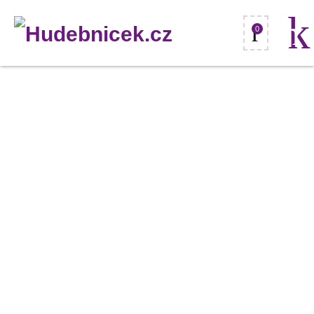
0
Omnitronic
PA
volič
programů
mono,
černý
množství