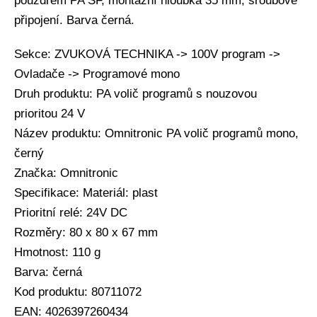
pouzdrem PA SF, montážní hloubka 35 mm, šroubové
připojení. Barva černá.
Sekce: ZVUKOVÁ TECHNIKA -> 100V program ->
Ovladače -> Programové mono
Druh produktu: PA volič programů s nouzovou
prioritou 24 V
Název produktu: Omnitronic PA volič programů mono,
černý
Značka: Omnitronic
Specifikace: Materiál: plast
Prioritní relé: 24V DC
Rozměry: 80 x 80 x 67 mm
Hmotnost: 110 g
Barva: černá
Kod produktu: 80711072
EAN: 4026397260434