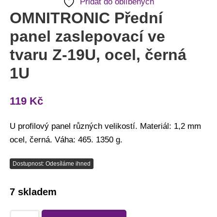
Přidat do oblíbených
množství
OMNITRONIC Přední
panel zaslepovací ve
tvaru Z-19U, ocel, černá
1U
119
Kč
U profilový panel různých velikostí. Materiál: 1,2 mm
ocel, černá. Váha: 465. 1350 g.
Dostupnost: Odesíláme ihned
7 skladem