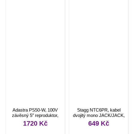
Adastra PS50-W, 100V
Stagg NTC6PR, kabel
závěsný 5″ reproduktor,
dvojitý mono JACK/JACK,
20W, bílý
6m
1720
Kč
649
Kč