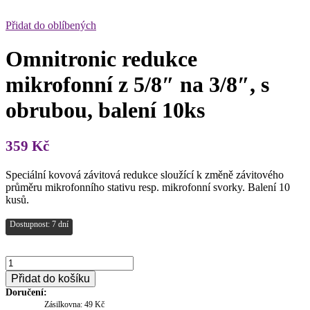
Přidat do oblíbených
Omnitronic redukce
mikrofonní z 5/8″ na 3/8″, s
obrubou, balení 10ks
359
Kč
Speciální kovová závitová redukce sloužící k změně závitového
průměru mikrofonního stativu resp. mikrofonní svorky. Balení 10
kusů.
Dostupnost: 7 dní
Omnitronic
redukce
Přidat do košíku
mikrofonní
Doručení:
z
Zásilkovna: 49 Kč