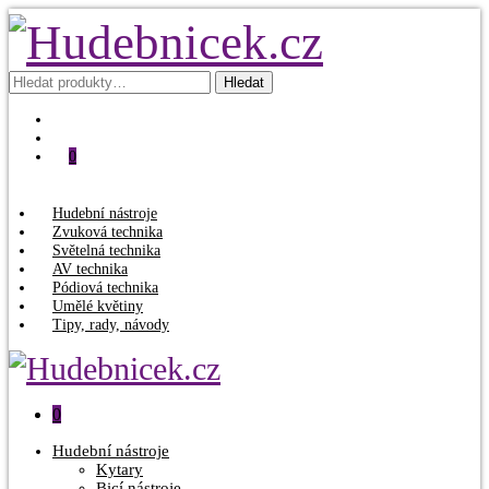
Hledat:
Hledat
0
Hudební nástroje
Zvuková technika
Světelná technika
AV technika
Pódiová technika
Umělé květiny
Tipy, rady, návody
0
Hudební nástroje
Kytary
Bicí nástroje