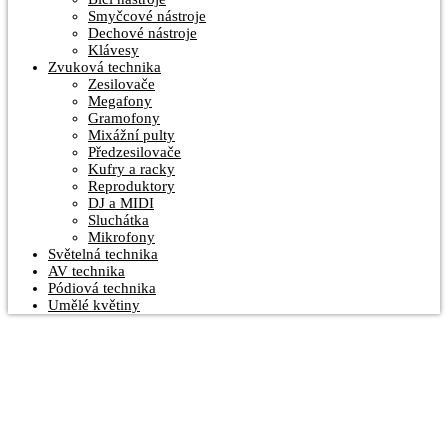
Smyčcové nástroje
Dechové nástroje
Klávesy
Zvuková technika
Zesilovače
Megafony
Gramofony
Mixážní pulty
Předzesilovače
Kufry a racky
Reproduktory
DJ a MIDI
Sluchátka
Mikrofony
Světelná technika
AV technika
Pódiová technika
Umělé květiny