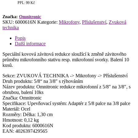
5/8"
PPL: 99 Kč
na
3/8",
s
Značka:
Omnitronic
SKU:
6000616N
Kategorie:
Mikrofony
,
Příslušenství
,
Zvuková
obrubou,
technika
balení
10ks
Popis
množství
Další informace
Speciální kovová závitová redukce sloužící k změně závitového
průměru mikrofonního stativu resp. mikrofonní svorky. Balení 10
kusů.
Sekce: ZVUKOVÁ TECHNIKA -> Mikrofony -> Příslušenství
Druh produktu: 5/8“ na 3/8″ s rýhováním
Název produktu: Omnitronic redukce mikrofonní z 5/8″ na 3/8″, s
obrubou, balení 10ks
Značka: Omnitronic
Specifikace: Upevňovací systém: Adaptér z 5/8 palce na 3/8 palce
Materiál: Ocel
Rozměry: Délka: 1,30 cm
Hmotnost: 0,12 kg
Kod produktu: 6000616N
EAN: 4026397429565