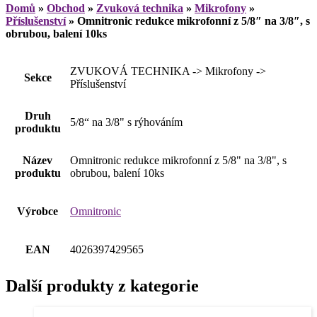
Domů
»
Obchod
»
Zvuková technika
»
Mikrofony
»
Příslušenství
»
Omnitronic redukce mikrofonní z 5/8″ na 3/8″, s
obrubou, balení 10ks
ZVUKOVÁ TECHNIKA -> Mikrofony ->
Sekce
Příslušenství
Druh
5/8“ na 3/8" s rýhováním
produktu
Název
Omnitronic redukce mikrofonní z 5/8" na 3/8", s
produktu
obrubou, balení 10ks
Výrobce
Omnitronic
EAN
4026397429565
Další produkty z kategorie