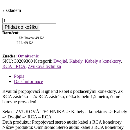
7 skladem
Omnitronic
Stereo
Přidat do košíku
audio
Doručení:
kabel
Zásilkovna: 49 Kč
s
PPL: 99 Kč
RCA
konektory
2x2
Značka:
Omnitronic
SKU:
30209360
Kategorií:
Dvojité
,
Kabely
,
Kabely a konektory
,
1,5m
RCA - RCA
,
Zvuková technika
množství
Popis
Další informace
Kvalitní propojovací HighEnd kabel s pozlacenými konektory. 2x
RCA zástrčka – 2x RCA zástrčka, délka kabelu 1,5 metru, černé
barevné provedení.
Sekce: ZVUKOVÁ TECHNIKA -> Kabely a konektory -> Kabely
-> Dvojité -> RCA – RCA
Druh produktu: Propojovací stereo audio kabel s RCA konektory
Název produktu: Omnitronic Stereo audio kabel s RCA konektory