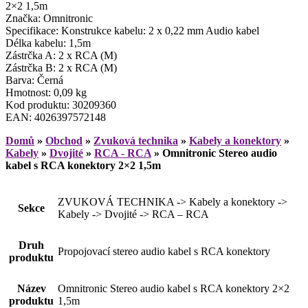
2×2 1,5m
Značka: Omnitronic
Specifikace: Konstrukce kabelu: 2 x 0,22 mm Audio kabel
Délka kabelu: 1,5m
Zástrčka A: 2 x RCA (M)
Zástrčka B: 2 x RCA (M)
Barva: Černá
Hmotnost: 0,09 kg
Kod produktu: 30209360
EAN: 4026397572148
Domů
»
Obchod
»
Zvuková technika
»
Kabely a konektory
»
Kabely
»
Dvojité
»
RCA - RCA
»
Omnitronic Stereo audio
kabel s RCA konektory 2×2 1,5m
ZVUKOVÁ TECHNIKA -> Kabely a konektory ->
Sekce
Kabely -> Dvojité -> RCA – RCA
Druh
Propojovací stereo audio kabel s RCA konektory
produktu
Název
Omnitronic Stereo audio kabel s RCA konektory 2×2
produktu
1,5m