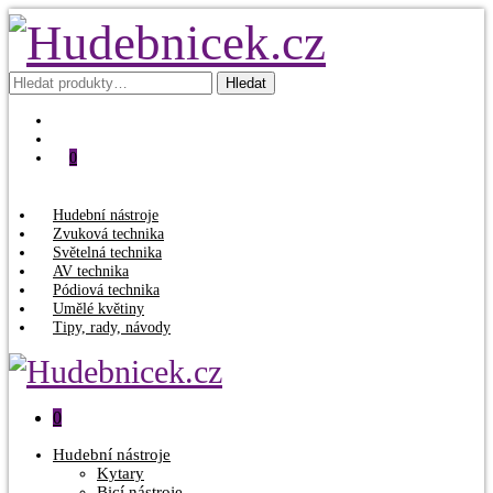
Hledat:
Hledat
0
Hudební nástroje
Zvuková technika
Světelná technika
AV technika
Pódiová technika
Umělé květiny
Tipy, rady, návody
0
Hudební nástroje
Kytary
Bicí nástroje