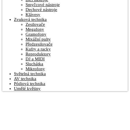
Smyčcové nástroje
Dechové nástroje
Klávesy
Zvuková technika
Zesilovače
Megafony
Gramofony
Mixážní pulty
Předzesilovače
Kufry a racky
Reproduktory
DJ a MIDI
Sluchátka
Mikrofony
Světelná technika
AV technika
Pódiová technika
Umělé květiny