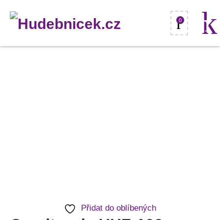
0
Omnitronic
UHF-
100
mikrofonní
protivětrné
kryty,
černé,
10ks
množství
Přidat do oblíbených