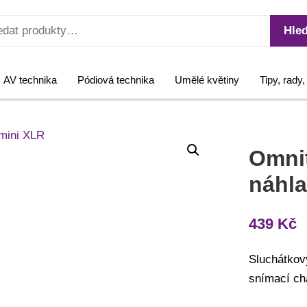
Hled
AV technika
Pódiová technika
Umělé květiny
Tipy, rady
Omni
náhla
439
Kč
Sluchátkov
snímací cha