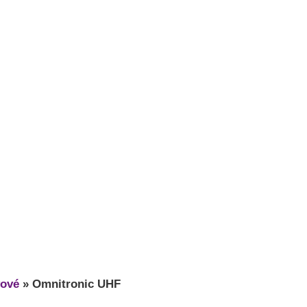
vové
»
Omnitronic UHF