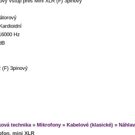
ťový vstup přes Mini XLR (F) 3pinový
átorový
Kardioidní
16000 Hz
dB
 (F) 3pinový
ová technika
»
Mikrofony
»
Kabelové (klasické)
»
Náhla
ofon, mini XLR