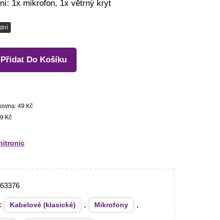
í: 1x mikrofon, 1x větrný kryt
dní
Přidat Do Košíku
kovna: 49 Kč
9 Kč
itronic
063376
e:
,
,
Kabelové (klasické)
Mikrofony