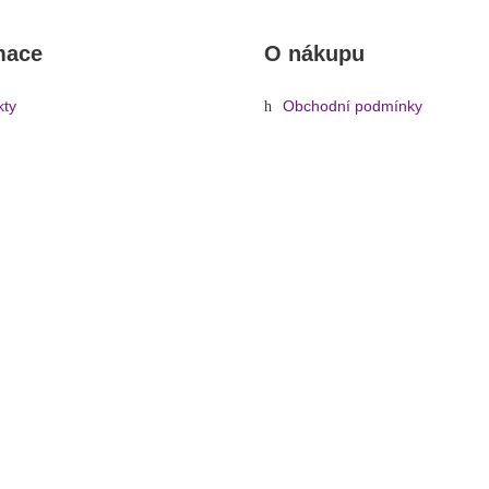
mace
O nákupu
kty
Obchodní podmínky
rady, návody
Reklamace a vrácení zboží
Informace o dopravě a platbě
Ochrana osobních údajů
Zásady cookies (EU)
ka
»
Mikrofony
»
Kabelové (klasické)
»
Náhlavové
»
Omnitronic UHF E-
© 2026 - Hudebníček.cz | Všechna práva vyhrazena