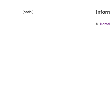
Infor
[social]
Konta
Tipy, 
Domů
»
Obchod
»
Zvuková techni