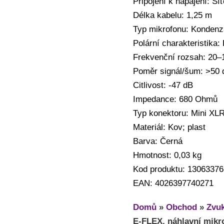
Připojení k napájení: Sí
Délka kabelu: 1,25 m
Typ mikrofonu: Kondenz
Polární charakteristika: 
Frekvenční rozsah: 20–
Poměr signál/šum: >50 
Citlivost: -47 dB
Impedance: 680 Ohmů
Typ konektoru: Mini XLR
Materiál: Kov; plast
Barva: Černá
Hmotnost: 0,03 kg
Kod produktu: 13063376
EAN: 4026397740271
Domů
»
Obchod
»
Zvuk
E-FLEX, náhlavní mikr