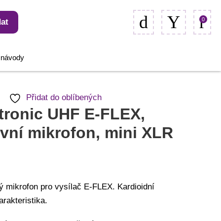
0
at
, návody
Přidat do oblíbených
tronic UHF E-FLEX,
vní mikrofon, mini XLR
ý mikrofon pro vysílač E-FLEX. Kardioidní
rakteristika.