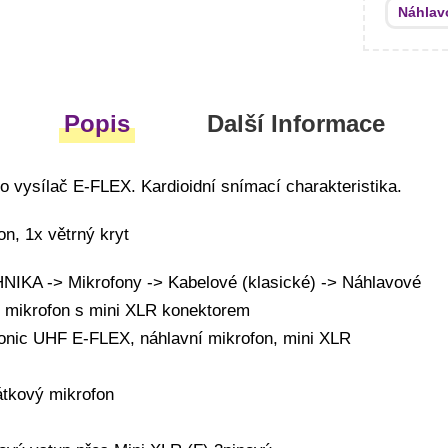
Náhlav
Popis
Další Informace
o vysílač E-FLEX. Kardioidní snímací charakteristika.
on, 1x větrný kryt
KA -> Mikrofony -> Kabelové (klasické) -> Náhlavové
í mikrofon s mini XLR konektorem
onic UHF E-FLEX, náhlavní mikrofon, mini XLR
átkový mikrofon