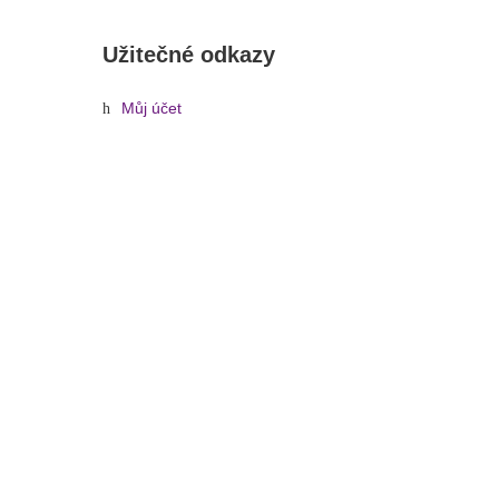
Užitečné odkazy
Můj účet
Oblíbené
FLEX, náhlavní mikrofon, mini XLR