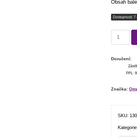
Obsah balen
Dostupnost: 7 
Doručení:
Zásil
PPL: 9
Značka:
Omn
SKU:
13
Kategori