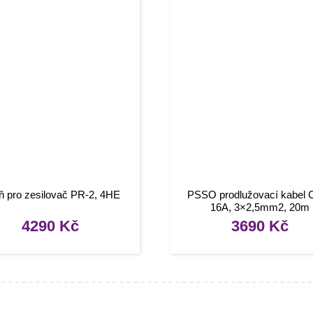
ň pro zesilovač PR-2, 4HE
PSSO prodlužovací kabel 
16A, 3×2,5mm2, 20m
4290
Kč
3690
Kč