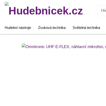
Hledat:
Hudební nástroje
Zvuková technika
Světelná technika
Omnitronic
UHF
E-
FLEX,
náhlavní
mikrofon,
mini
XLR
množství