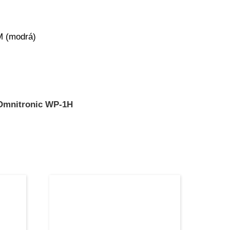
M (modrá)
Omnitronic WP-1H