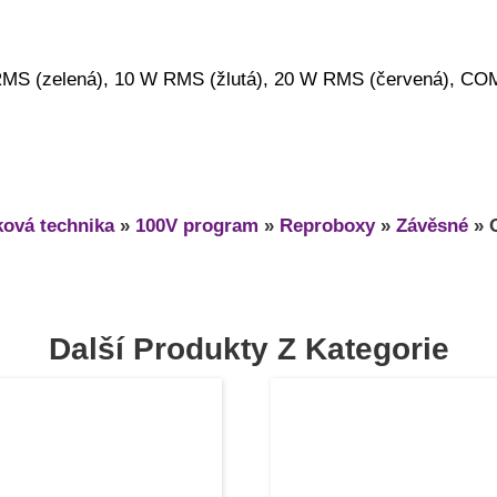
RMS (zelená), 10 W RMS (žlutá), 20 W RMS (červená), CO
ová technika
»
100V program
»
Reproboxy
»
Závěsné
»
Další Produkty Z Kategorie