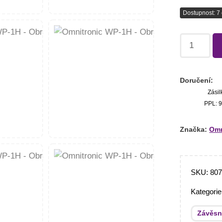
Dostupnost: 7 
Doručení:
Zásil
PPL: 9
Značka:
Omn
SKU:
80
Kategori
Závěsn