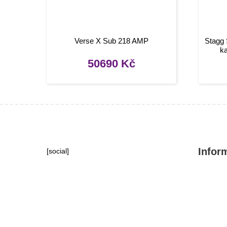
Verse X Sub 218 AMP
Stagg
k
50690
Kč
Infor
[social]
Konta
Tipy, 