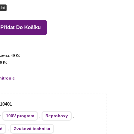
dní
Přidat Do Košíku
kovna: 49 Kč
9 Kč
itronic
710401
e:
,
,
100V program
Reproboxy
,
é
Zvuková technika