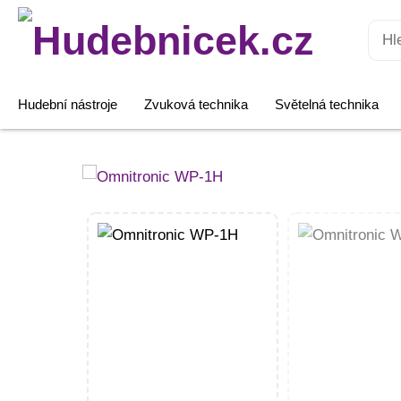
Hledat:
Hudební nástroje
Zvuková technika
Světelná technika
Omnitronic
WP-
1H
množství