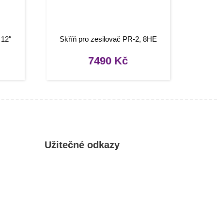
 12″
Skříň pro zesilovač PR-2, 8HE
7490
Kč
Užitečné odkazy
Můj účet
Oblíbené