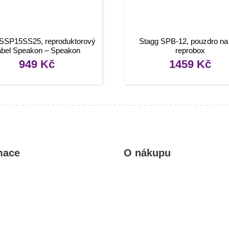
 SSP15SS25, reproduktorový
Stagg SPB-12, pouzdro na
abel Speakon – Speakon
reprobox
zástrčka, 15m
949
Kč
1459
Kč
mace
O nákupu
kty
Obchodní podmínky
rady, návody
Reklamace a vrácení zboží
Informace o dopravě a platbě
Ochrana osobních údajů