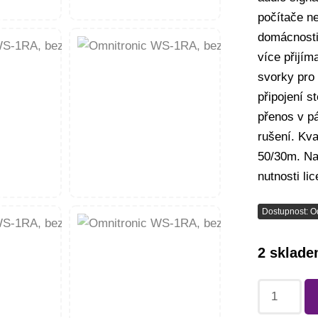
počítače n
domácnosti 
více přijí
svorky pro 
připojení s
přenos v p
rušení. Kva
50/30m. Na
nutnosti li
Dostupnost: O
2 sklad