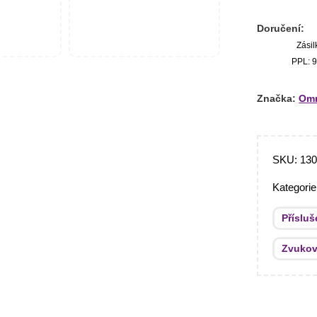
Doručení:
Zásil
PPL: 9
Značka:
Omn
SKU:
13
Kategori
Přísluš
Zvukov