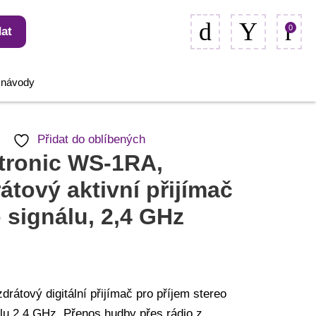
0
at
, návody
Přidat do oblíbených
tronic WS-1RA,
átový aktivní přijímač
 signálu, 2,4 GHz
zdrátový digitální přijímač pro příjem stereo
álu 2,4 GHz. Přenos hudby přes rádio z