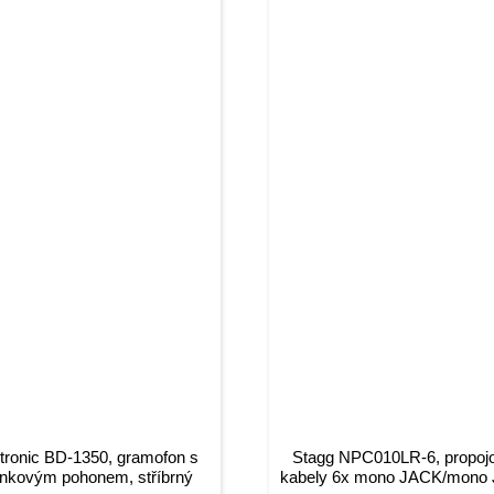
ronic BD-1350, gramofon s
Stagg NPC010LR-6, propoj
nkovým pohonem, stříbrný
kabely 6x mono JACK/mono