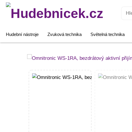
Hledat:
Hudební nástroje
Zvuková technika
Světelná technika
Omnitronic
WS-
1RA,
bezdrátový
aktivní
přijímač
audio
signálu,
2,4