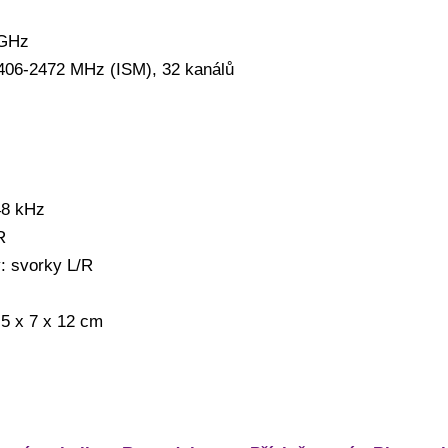
 GHz
406-2472 MHz (ISM), 32 kanálů
48 kHz
R
: svorky L/R
,5 x 7 x 12 cm