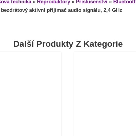
ová technika
»
Reproduktory
»
Příslušenství
»
Bluetooth
ezdrátový aktivní přijímač audio signálu, 2,4 GHz
Další Produkty Z Kategorie