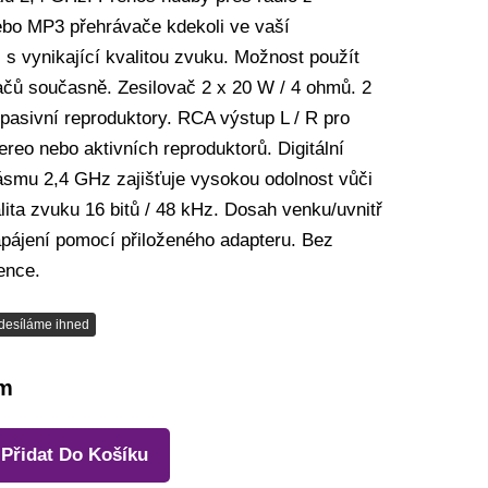
ebo MP3 přehrávače kdekoli ve vaší
s vynikající kvalitou zvuku. Možnost použít
mačů současně. Zesilovač 2 x 20 W / 4 ohmů. 2
pasivní reproduktory. RCA výstup L / R pro
tereo nebo aktivních reproduktorů. Digitální
ásmu 2,4 GHz zajišťuje vysokou odolnost vůči
lita zvuku 16 bitů / 48 kHz. Dosah venku/uvnitř
pájení pomocí přiloženého adapteru. Bez
cence.
desíláme ihned
em
Přidat Do Košíku