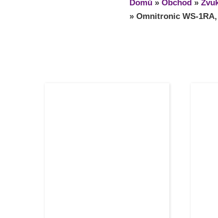
Domů
»
Obchod
»
Zvuk
»
Omnitronic WS-1RA, b