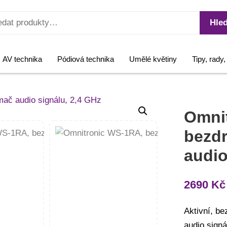
Hled
AV technika
Pódiová technika
Umělé květiny
Tipy, rady
Omni
bezdr
audio
2690
Kč
Aktivní, be
audio sign