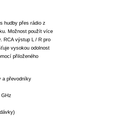
os hudby přes rádio z
ku. Možnost použít více
y. RCA výstup L / R pro
išťuje vysokou odolnost
omocí přiloženého
 a převodníky
4 GHz
odávky)