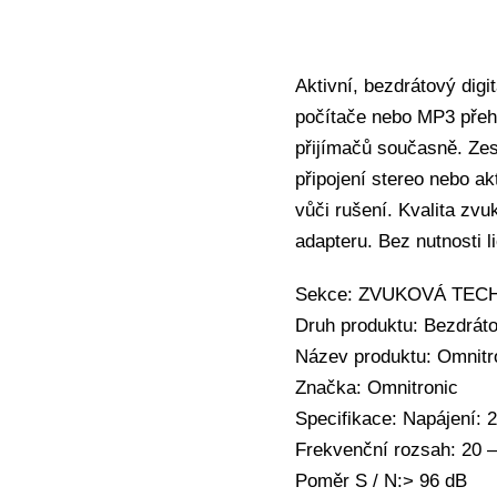
Aktivní, bezdrátový digi
počítače nebo MP3 přehr
přijímačů současně. Zes
připojení stereo nebo a
vůči rušení. Kvalita zv
adapteru. Bez nutnosti l
Sekce: ZVUKOVÁ TECHNIK
Druh produktu: Bezdráto
Název produktu: Omnitro
Značka: Omnitronic
Specifikace: Napájení: 
Frekvenční rozsah: 20 
Poměr S / N:> 96 dB