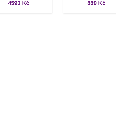
10 cm
4590
Kč
889
Kč
mace
O nákupu
kty
Obchodní podmínky
rady, návody
Reklamace a vrácení zboží
Informace o dopravě a platbě
Ochrana osobních údajů
Zásady cookies (EU)