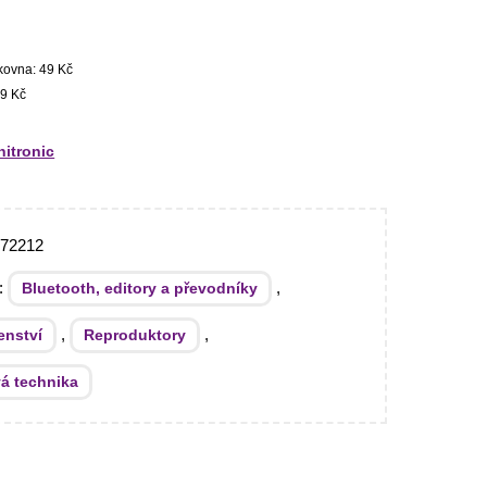
kovna: 49 Kč
9 Kč
itronic
072212
e:
,
Bluetooth, editory a převodníky
,
,
enství
Reproduktory
á technika