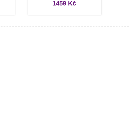
1459
Kč
Užitečné odkazy
Můj účet
Oblíbené