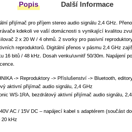
Popis
Další Informace
tální přijímač pro příjem stereo audio signálu 2,4 GHz. Přen
ávače kdekoli ve vaší domácnosti s vynikající kvalitou zvu
ilovač 2 x 20 W / 4 ohmů. 2 svorky pro pasivní reproduktor
ktivních reproduktorů. Digitální přenos v pásmu 2,4 GHz zaj
uku 16 bitů / 48 kHz. Dosah venku/uvnitř 50/30m. Napájení p
icence.
A -> Reproduktory -> Příslušenství -> Bluetooth, editory
vý aktivní přijímač audio signálu, 2,4 GHz
nic WS-1RA, bezdrátový aktivní přijímač audio signálu, 2,
240V AC / 15V DC – napájecí kabel s adaptérem (součást d
– 20 kHz