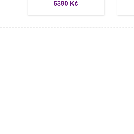
6390
Kč
Infor
[social]
Konta
Tipy, 