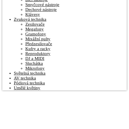
Smyčcové nástroje
Dechové nástroje
Klávesy
Zvuková technika
Zesilovače
Megafony
Gramofony
Mixážní pulty
Předzesilovače
Kufry a racky
Reproduktory
DJ a MIDI
Sluchátka
Mikrofony
Světelná technika
AV technika
Pódiová technika
Umělé květiny