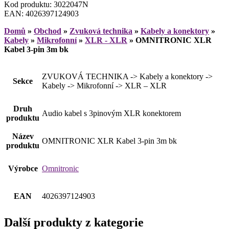
Kod produktu: 3022047N
EAN: 4026397124903
Domů
»
Obchod
»
Zvuková technika
»
Kabely a konektory
»
Kabely
»
Mikrofonní
»
XLR - XLR
»
OMNITRONIC XLR
Kabel 3-pin 3m bk
ZVUKOVÁ TECHNIKA -> Kabely a konektory ->
Sekce
Kabely -> Mikrofonní -> XLR – XLR
Druh
Audio kabel s 3pinovým XLR konektorem
produktu
Název
OMNITRONIC XLR Kabel 3-pin 3m bk
produktu
Výrobce
Omnitronic
EAN
4026397124903
Další produkty z kategorie