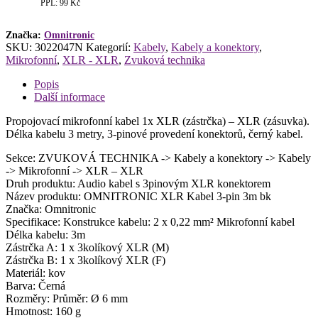
PPL: 99 Kč
3m
bk
množství
Značka:
Omnitronic
SKU:
3022047N
Kategorií:
Kabely
,
Kabely a konektory
,
Mikrofonní
,
XLR - XLR
,
Zvuková technika
Popis
Další informace
Propojovací mikrofonní kabel 1x XLR (zástrčka) – XLR (zásuvka).
Délka kabelu 3 metry, 3-pinové provedení konektorů, černý kabel.
Sekce: ZVUKOVÁ TECHNIKA -> Kabely a konektory -> Kabely
-> Mikrofonní -> XLR – XLR
Druh produktu: Audio kabel s 3pinovým XLR konektorem
Název produktu: OMNITRONIC XLR Kabel 3-pin 3m bk
Značka: Omnitronic
Specifikace: Konstrukce kabelu: 2 x 0,22 mm² Mikrofonní kabel
Délka kabelu: 3m
Zástrčka A: 1 x 3kolíkový XLR (M)
Zástrčka B: 1 x 3kolíkový XLR (F)
Materiál: kov
Barva: Černá
Rozměry: Průměr: Ø 6 mm
Hmotnost: 160 g