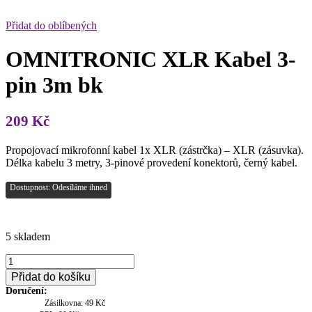
Přidat do oblíbených
OMNITRONIC XLR Kabel 3-
pin 3m bk
209
Kč
Propojovací mikrofonní kabel 1x XLR (zástrčka) – XLR (zásuvka).
Délka kabelu 3 metry, 3-pinové provedení konektorů, černý kabel.
Dostupnost: Odesíláme ihned
5 skladem
OMNITRONIC
XLR
Přidat do košíku
Kabel
Doručení:
3-
Zásilkovna: 49 Kč
pin