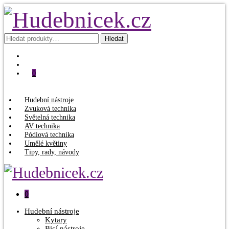
Hledat:
Hledat
0
Hudební nástroje
Zvuková technika
Světelná technika
AV technika
Pódiová technika
Umělé květiny
Tipy, rady, návody
0
Hudební nástroje
Kytary
Bicí nástroje