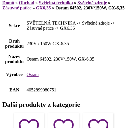
Domů
»
Obchod
»
Světelná technika
»
Světelné zdroje
»
Zásuvné patice
»
GX6,35
»
Osram 64502, 230V/150W, GX-6,35
SVĚTELNÁ TECHNIKA -> Světelné zdroje ->
Sekce
Zásuvné patice -> GX6,35
Druh
230V / 150W GX-6.35
produktu
Název
Osram 64502, 230V/150W, GX-6,35
produktu
Výrobce
Osram
EAN
4052899080751
Další produkty z kategorie