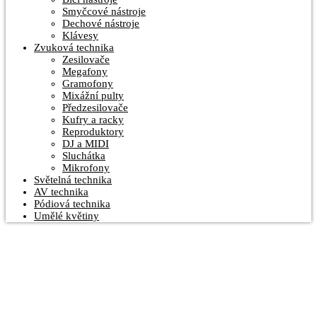
Smyčcové nástroje
Dechové nástroje
Klávesy
Zvuková technika
Zesilovače
Megafony
Gramofony
Mixážní pulty
Předzesilovače
Kufry a racky
Reproduktory
DJ a MIDI
Sluchátka
Mikrofony
Světelná technika
AV technika
Pódiová technika
Umělé květiny