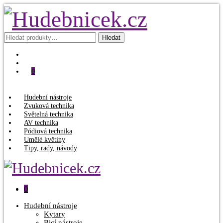
Hledat:
Hledat
0
Hudební nástroje
Zvuková technika
Světelná technika
AV technika
Pódiová technika
Umělé květiny
Tipy, rady, návody
0
Hudební nástroje
Kytary
Bicí nástroje