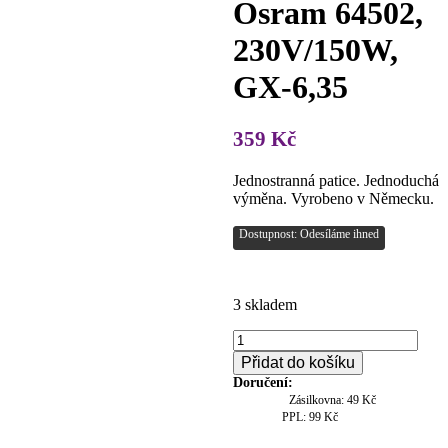
Osram 64502,
230V/150W,
GX-6,35
359
Kč
Jednostranná patice. Jednoduchá
výměna. Vyrobeno v Německu.
Dostupnost: Odesíláme ihned
3 skladem
Osram
64502,
Přidat do košíku
230V/150W,
Doručení:
GX-
Zásilkovna: 49 Kč
6,35
PPL: 99 Kč
množství