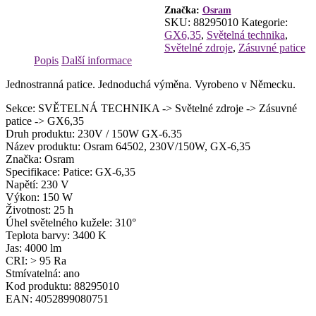
Značka:
Osram
SKU:
88295010
Kategorie:
GX6,35
,
Světelná technika
,
Světelné zdroje
,
Zásuvné patice
Popis
Další informace
Jednostranná patice. Jednoduchá výměna. Vyrobeno v Německu.
Sekce: SVĚTELNÁ TECHNIKA -> Světelné zdroje -> Zásuvné
patice -> GX6,35
Druh produktu: 230V / 150W GX-6.35
Název produktu: Osram 64502, 230V/150W, GX-6,35
Značka: Osram
Specifikace: Patice: GX-6,35
Napětí: 230 V
Výkon: 150 W
Životnost: 25 h
Úhel světelného kužele: 310°
Teplota barvy: 3400 K
Jas: 4000 lm
CRI: > 95 Ra
Stmívatelná: ano
Kod produktu: 88295010
EAN: 4052899080751