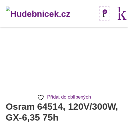
0
Osram
64514,
120V/300W,
GX-
6,35
75h
množství
Přidat do oblíbených
Osram 64514, 120V/300W,
GX-6,35 75h