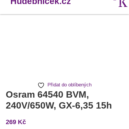
Osram
64540
BVM,
240V/650W,
GX-
6,35
15h
Přidat do oblíbených
množství
Osram 64540 BVM,
240V/650W, GX-6,35 15h
269
Kč