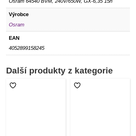
Osram 64540 BVM, 240V/650W, GX-6,35 15h
Výrobce
Osram
EAN
4052899158245
Další produkty z kategorie