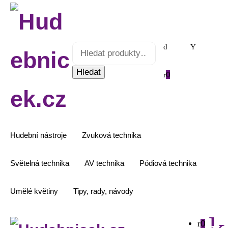
Hledat:
Hledat
0
Hudební nástroje
Zvuková technika
Světelná technika
AV technika
Pódiová technika
Umělé květiny
Tipy, rady, návody
0