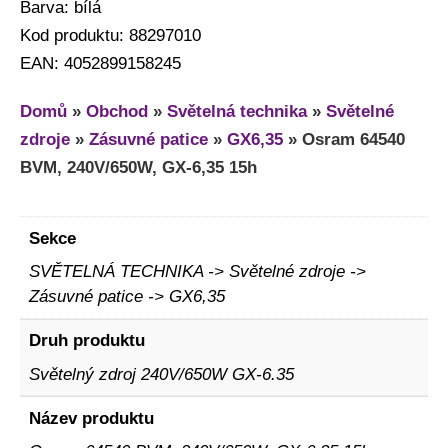
Barva: bílá
Kod produktu: 88297010
EAN: 4052899158245
Domů
»
Obchod
»
Světelná technika
»
Světelné
zdroje
»
Zásuvné patice
»
GX6,35
»
Osram 64540
BVM, 240V/650W, GX-6,35 15h
Sekce
SVĚTELNÁ TECHNIKA -> Světelné zdroje ->
Zásuvné patice -> GX6,35
Druh produktu
Světelný zdroj 240V/650W GX-6.35
Název produktu