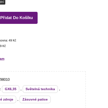
dní
Přidat Do Košíku
kovna: 49 Kč
9 Kč
ram
298010
e:
,
,
GX6,35
Světelná technika
,
é zdroje
Zásuvné patice