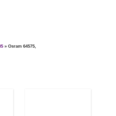
35
»
Osram 64575,