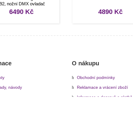
92, nožní DMX ovladač
6490
Kč
4890
Kč
mace
O nákupu
kty
Obchodní podmínky
rady, návody
Reklamace a vrácení zboží
Informace o dopravě a platbě
Ochrana osobních údajů
Zásady cookies (EU)