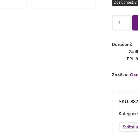
Dostupnost: 7 
Doručení:
Zásil
PPL: 9
Značka:
Os
SKU:
88
Kategori
Světeln