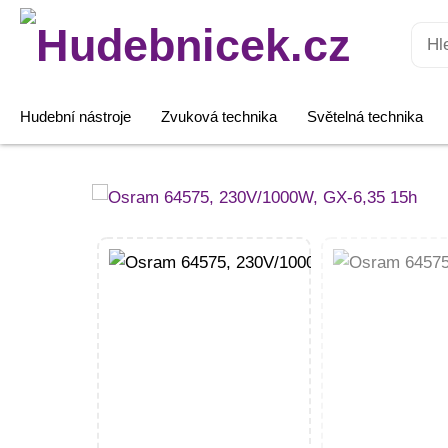
Hledat:
Hudební nástroje
Zvuková technika
Světelná technika
Osram
64575,
230V/1000W,
GX-
6,35
15h
množství