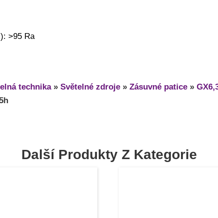
): >95 Ra
elná technika
»
Světelné zdroje
»
Zásuvné patice
»
GX6,
5h
Další Produkty Z Kategorie