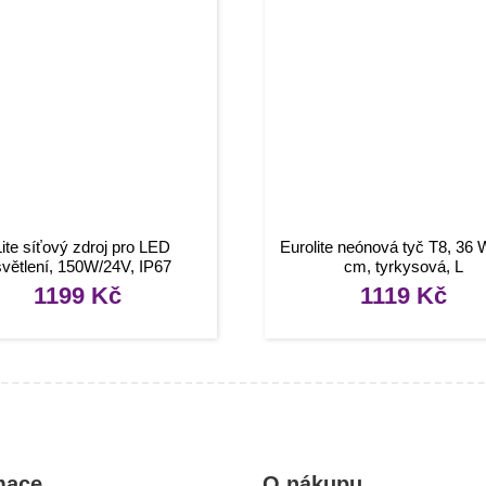
ite síťový zdroj pro LED
Eurolite neónová tyč T8, 36 
větlení, 150W/24V, IP67
cm, tyrkysová, L
1199
Kč
1119
Kč
mace
O nákupu