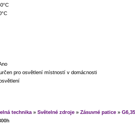
40°C
10°C
 Ano
 určen pro osvětlení místností v domácnosti
osvětlení
elná technika
»
Světelné zdroje
»
Zásuvné patice
»
G6,3
300h