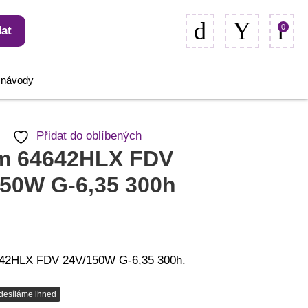
0
at
, návody
Přidat do oblíbených
m 64642HLX FDV
150W G-6,35 300h
42HLX FDV 24V/150W G-6,35 300h.
desíláme ihned