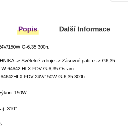
Popis
Další Informace
4V/150W G-6,35 300h.
IKA -> Světelné zdroje -> Zásuvné patice -> G6,35
50 W 64642 HLX FDV G-6,35 Osram
m 64642HLX FDV 24V/150W G-6,35 300h
 výkon: 150W
a): 310°
é