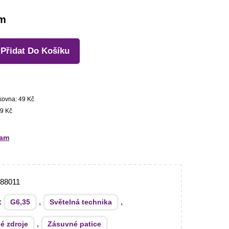
em
Přidat Do Košíku
kovna: 49 Kč
9 Kč
ram
88011
e:
,
,
G6,35
Světelná technika
,
é zdroje
Zásuvné patice