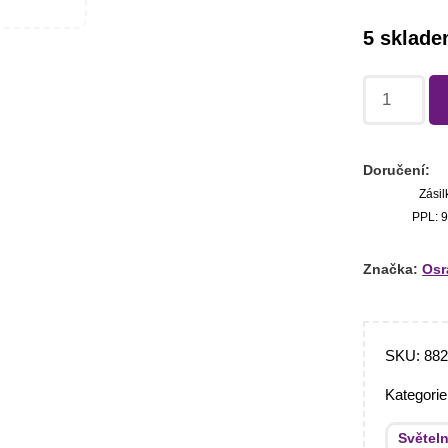
5 sklad
Doručení:
Zásil
PPL: 9
Značka:
Os
SKU:
882
Kategori
Světeln