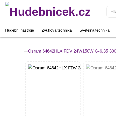
Hledat:
Hudební nástroje
Zvuková technika
Světelná technika
Osram
64642HLX
FDV
24V/150W
G-
6,35
300h
množství