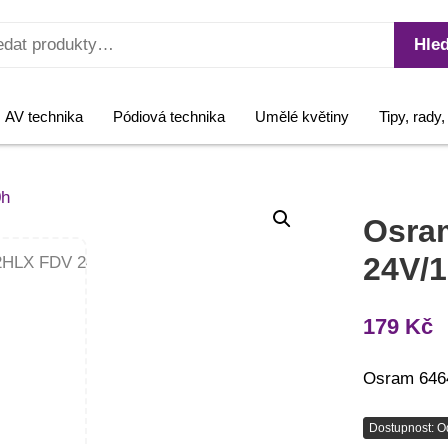
Hled
AV technika
Pódiová technika
Umělé květiny
Tipy, rady
Osra
24V/
179
Kč
Osram 646
Dostupnost: O