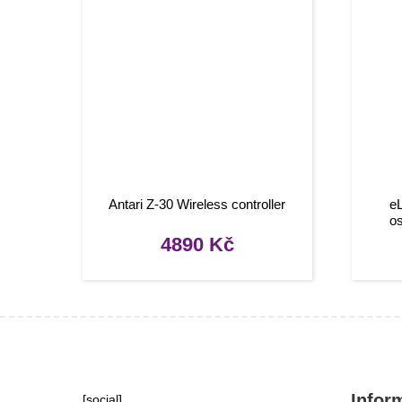
Antari Z-30 Wireless controller
eL
os
4890
Kč
Infor
[social]