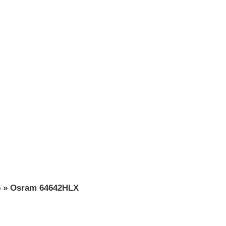
5
»
Osram 64642HLX