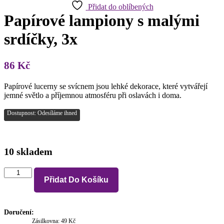
Přidat do oblíbených
Papírové lampiony s malými
srdíčky, 3x
86
Kč
Papírové lucerny se svícnem jsou lehké dekorace, které vytvářejí
jemné světlo a příjemnou atmosféru při oslavách i doma.
Dostupnost: Odesíláme ihned
10 skladem
Papírové
Přidat Do Košíku
lampiony
s
malými
srdíčky,
Doručení:
3x
Zásilkovna: 49 Kč