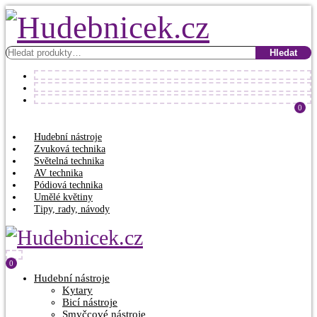
Hledat:
Hledat
0
Hudební nástroje
Zvuková technika
Světelná technika
AV technika
Pódiová technika
Umělé květiny
Tipy, rady, návody
0
Hudební nástroje
Kytary
Bicí nástroje
Smyčcové nástroje