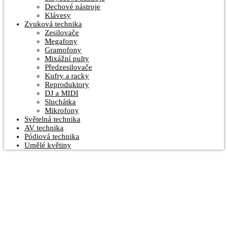
Dechové nástroje
Klávesy
Zvuková technika
Zesilovače
Megafony
Gramofony
Mixážní pulty
Předzesilovače
Kufry a racky
Reproduktory
DJ a MIDI
Sluchátka
Mikrofony
Světelná technika
AV technika
Pódiová technika
Umělé květiny