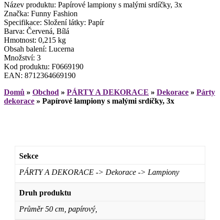
Název produktu: Papírové lampiony s malými srdíčky, 3x
Značka: Funny Fashion
Specifikace: Složení látky: Papír
Barva: Červená, Bílá
Hmotnost: 0,215 kg
Obsah balení: Lucerna
Množství: 3
Kod produktu: F0669190
EAN: 8712364669190
Domů
»
Obchod
»
PÁRTY A DEKORACE
»
Dekorace
»
Párty
dekorace
»
Papírové lampiony s malými srdíčky, 3x
Sekce
PÁRTY A DEKORACE -> Dekorace -> Lampiony
Druh produktu
Průměr 50 cm, papírový,