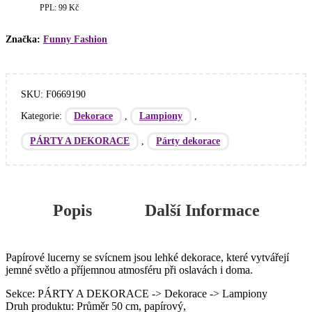
množství
PPL: 99 Kč
Značka:
Funny Fashion
SKU:
F0669190
Kategorie:
,
,
Dekorace
Lampiony
,
PÁRTY A DEKORACE
Párty dekorace
Popis
Další Informace
Papírové lucerny se svícnem jsou lehké dekorace, které vytvářejí
jemné světlo a příjemnou atmosféru při oslavách i doma.
Sekce: PÁRTY A DEKORACE -> Dekorace -> Lampiony
Druh produktu: Průměr 50 cm, papírový,