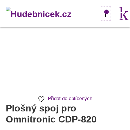
0
Plošný
spoj
pro
Omnitronic
CDP-
820
množství
Přidat do oblíbených
Plošný spoj pro
Omnitronic CDP-820