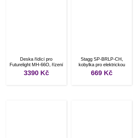
Deska řídící pro
Stagg SP-BRLP-CH,
Futurelight MH-66O, řízení
kobylka pro elektrickou
chodu motorků
kytaru
3390
Kč
669
Kč