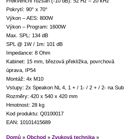
Frekvenční rozsah (-10 dB): 52 Hz – 20 kHz
Pokrytí: 90° x 70°
Výkon – AES: 800W
Výkon – Program: 1600W
Max. SPL: 134 dB
SPL @ 1W / 1m: 101 dB
Impedance: 8 Ohm
Kabinet: 15 mm, březová překližka, povrchová
úprava, IP54
Montáž: 4x M10
Vstupy: 2x Speakon NL 4, 1 + / 1- / 2 + / 2- na Sub
Rozměry: 420 x 540 x 420 mm
Hmotnost: 28 kg
Kod produktu: Q0100017
EAN: 10101415689
Domů
»
Obchod
»
Zvuková technika
»