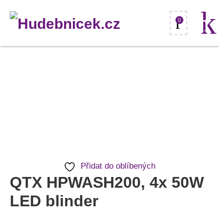
0
QTX
HPWASH200,
4x
50W
LED
blinder
množství
Přidat do oblíbených
QTX HPWASH200, 4x 50W
LED blinder