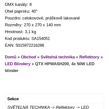
DMX kanály: 8
Úhel paprsku: 40°
Pouzdro: celokovové, práškově lakované
Rozměry: 270 x 270 x 140 mm
Hmotnost: 3,1 kg
Kod produktu: SA154051
EAN: 5015972216286
Domů
»
Obchod
»
Světelná technika
»
Reflektory
»
LED Blindery
»
QTX HPWASH200, 4x 50W LED
blinder
Sekce
SVĚTELNÁ TECHNIKA -> Reflektory -> LED