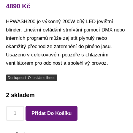
4890
Kč
HPWASH200 je výkonný 200W bílý LED jevištní
blinder. Lineární ovládání stmívání pomocí DMX nebo
interních programů může zajistit plynulý nebo
okamžitý přechod ze zatemnění do plného jasu.
Usazeno v celokovovém pouzdře s chlazením
ventilátorem pro odolnost a spolehlivý provoz.
Dostupnost: Odesíláme ihned
2 skladem
Přidat Do Košíku