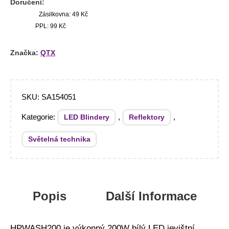
Doručení:
Zásilkovna: 49 Kč
PPL: 99 Kč
Značka:
QTX
SKU:
SA154051
Kategorie:
,
,
LED Blindery
Reflektory
Světelná technika
Popis
Další Informace
HPWASH200 je výkonný 200W bílý LED jevištní