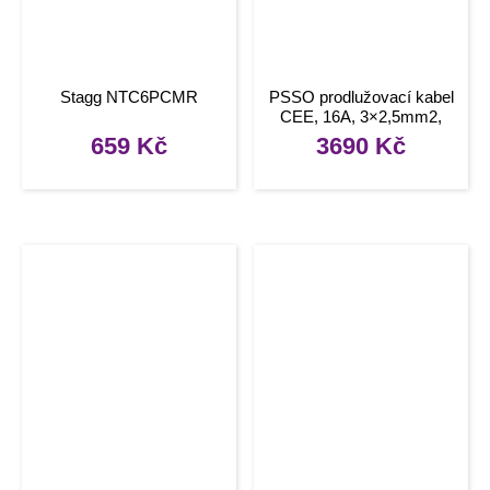
Stagg NTC6PCMR
PSSO prodlužovací kabel
CEE, 16A, 3×2,5mm2,
20m
659
Kč
3690
Kč