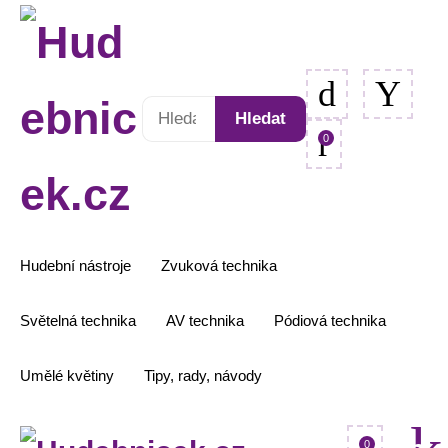
Hledat:
Hledat
0
Hudební nástroje
Zvuková technika
Světelná technika
AV technika
Pódiová technika
Umělé květiny
Tipy, rady, návody
0