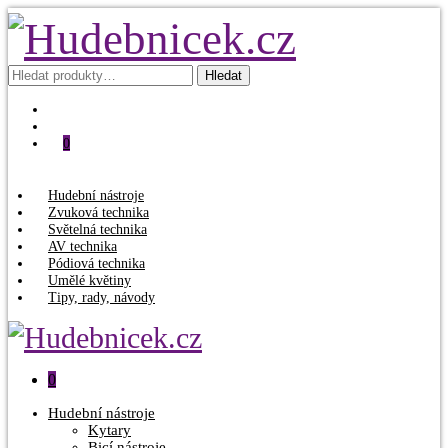
Hledat:
Hledat
0
Hudební nástroje
Zvuková technika
Světelná technika
AV technika
Pódiová technika
Umělé květiny
Tipy, rady, návody
0
Hudební nástroje
Kytary
Bicí nástroje