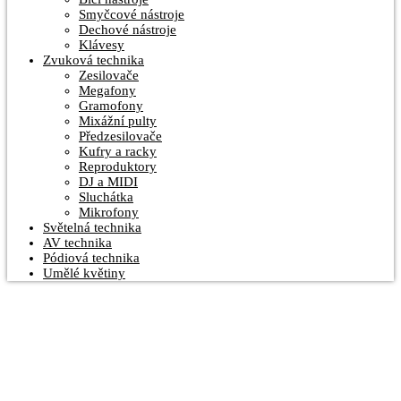
Smyčcové nástroje
Dechové nástroje
Klávesy
Zvuková technika
Zesilovače
Megafony
Gramofony
Mixážní pulty
Předzesilovače
Kufry a racky
Reproduktory
DJ a MIDI
Sluchátka
Mikrofony
Světelná technika
AV technika
Pódiová technika
Umělé květiny