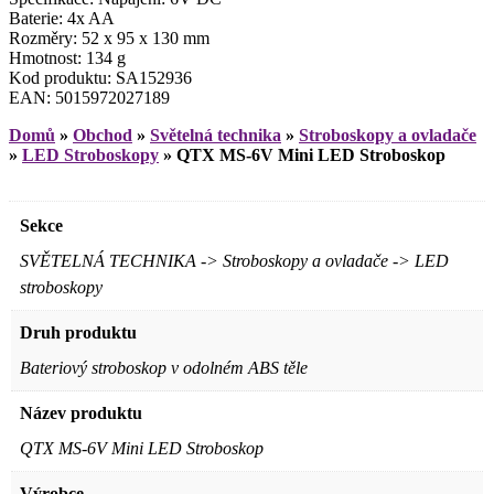
Baterie: 4x AA
Rozměry: 52 x 95 x 130 mm
Hmotnost: 134 g
Kod produktu: SA152936
EAN: 5015972027189
Domů
»
Obchod
»
Světelná technika
»
Stroboskopy a ovladače
»
LED Stroboskopy
»
QTX MS-6V Mini LED Stroboskop
Sekce
SVĚTELNÁ TECHNIKA -> Stroboskopy a ovladače -> LED
stroboskopy
Druh produktu
Bateriový stroboskop v odolném ABS těle
Název produktu
QTX MS-6V Mini LED Stroboskop
Výrobce