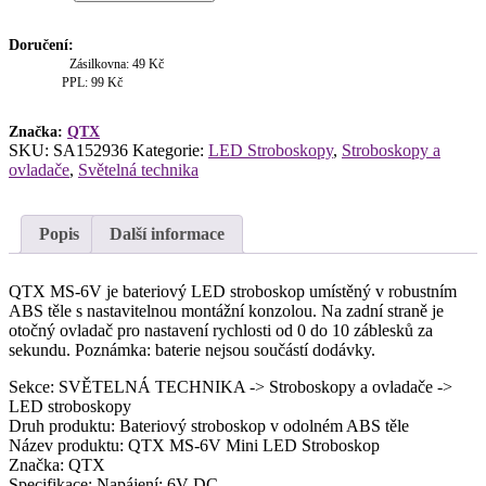
MS-
6V
Mini
Doručení:
LED
Zásilkovna: 49 Kč
Stroboskop
PPL: 99 Kč
množství
Značka:
QTX
SKU:
SA152936
Kategorie:
LED Stroboskopy
,
Stroboskopy a
ovladače
,
Světelná technika
Popis
Další informace
QTX MS-6V je bateriový LED stroboskop umístěný v robustním
ABS těle s nastavitelnou montážní konzolou. Na zadní straně je
otočný ovladač pro nastavení rychlosti od 0 do 10 záblesků za
sekundu. Poznámka: baterie nejsou součástí dodávky.
Sekce: SVĚTELNÁ TECHNIKA -> Stroboskopy a ovladače ->
LED stroboskopy
Druh produktu: Bateriový stroboskop v odolném ABS těle
Název produktu: QTX MS-6V Mini LED Stroboskop
Značka: QTX
Specifikace: Napájení: 6V DC