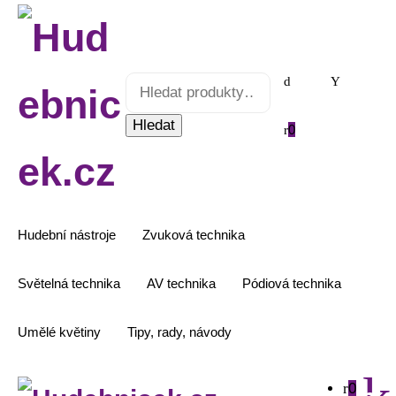
Hledat:
Hledat
0
Hudební nástroje
Zvuková technika
Světelná technika
AV technika
Pódiová technika
Umělé květiny
Tipy, rady, návody
0