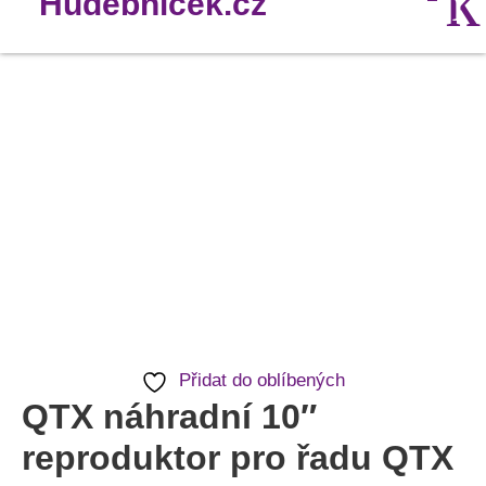
QTX
náhradní
10"
reproduktor
pro
řadu
QTX
QR
active
Přidat do oblíbených
množství
QTX náhradní 10″
reproduktor pro řadu QTX