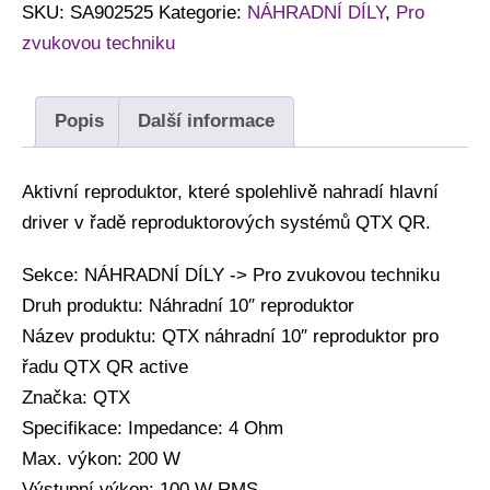
SKU:
SA902525
Kategorie:
NÁHRADNÍ DÍLY
,
Pro
zvukovou techniku
Popis
Další informace
Aktivní reproduktor, které spolehlivě nahradí hlavní
driver v řadě reproduktorových systémů QTX QR.
Sekce: NÁHRADNÍ DÍLY -> Pro zvukovou techniku
Druh produktu: Náhradní 10″ reproduktor
Název produktu: QTX náhradní 10″ reproduktor pro
řadu QTX QR active
Značka: QTX
Specifikace: Impedance: 4 Ohm
Max. výkon: 200 W
Výstupní výkon: 100 W RMS