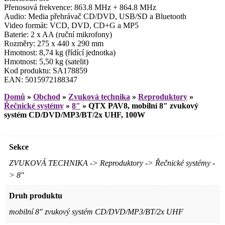
Přenosová frekvence: 863.8 MHz + 864.8 MHz
Audio: Media přehrávač CD/DVD, USB/SD a Bluetooth
Video formát: VCD, DVD, CD+G a MP5
Baterie: 2 x AA (ruční mikrofony)
Rozměry: 275 x 440 x 290 mm
Hmotnost: 8,74 kg (řídící jednotka)
Hmotnost: 5,50 kg (satelit)
Kod produktu: SA178859
EAN: 5015972188347
Domů
»
Obchod
»
Zvuková technika
»
Reproduktory
»
Řečnické systémy
»
8"
»
QTX PAV8, mobilní 8″ zvukový
systém CD/DVD/MP3/BT/2x UHF, 100W
Sekce
ZVUKOVÁ TECHNIKA -> Reproduktory -> Řečnické systémy -
> 8"
Druh produktu
mobilní 8" zvukový systém CD/DVD/MP3/BT/2x UHF