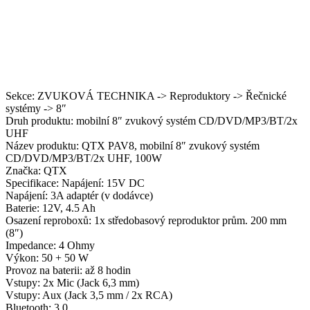
Sekce: ZVUKOVÁ TECHNIKA -> Reproduktory -> Řečnické
systémy -> 8″
Druh produktu: mobilní 8″ zvukový systém CD/DVD/MP3/BT/2x
UHF
Název produktu: QTX PAV8, mobilní 8″ zvukový systém
CD/DVD/MP3/BT/2x UHF, 100W
Značka: QTX
Specifikace: Napájení: 15V DC
Napájení: 3A adaptér (v dodávce)
Baterie: 12V, 4.5 Ah
Osazení reproboxů: 1x středobasový reproduktor prům. 200 mm
(8″)
Impedance: 4 Ohmy
Výkon: 50 + 50 W
Provoz na baterii: až 8 hodin
Vstupy: 2x Mic (Jack 6,3 mm)
Vstupy: Aux (Jack 3,5 mm / 2x RCA)
Bluetooth: 3.0