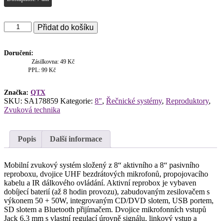
QTX
Přidat do košíku
PAV8,
mobilní
8"
Doručení:
zvukový
Zásilkovna: 49 Kč
systém
PPL: 99 Kč
CD/DVD/MP3/BT/2x
UHF,
Značka:
QTX
100W
SKU:
SA178859
Kategorie:
8"
,
Řečnické systémy
,
Reproduktory
,
množství
Zvuková technika
Popis
Další informace
Mobilní zvukový systém složený z 8“ aktivního a 8“ pasivního
reproboxu, dvojice UHF bezdrátových mikrofonů, propojovacího
kabelu a IR dálkového ovládání. Aktivní reprobox je vybaven
dobíjecí baterií (až 8 hodin provozu), zabudovaným zesilovačem s
výkonem 50 + 50W, integrovaným CD/DVD slotem, USB portem,
SD slotem a Bluetooth přijímačem. Dvojice mikrofonních vstupů
Jack 6,3 mm s vlastní regulací úrovně signálu, linkový vstup a