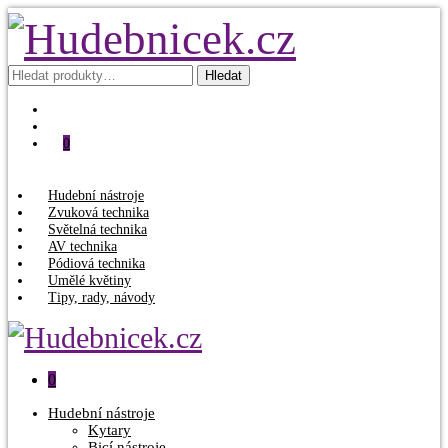
Hledat:
Hledat
0
Hudební nástroje
Zvuková technika
Světelná technika
AV technika
Pódiová technika
Umělé květiny
Tipy, rady, návody
0
Hudební nástroje
Kytary
Bicí nástroje