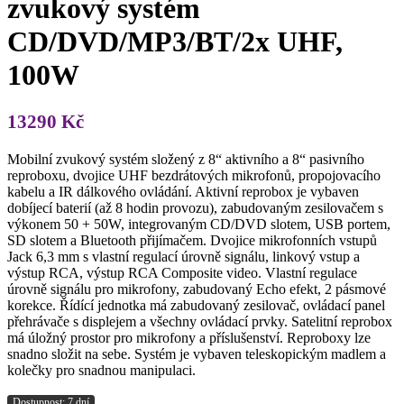
zvukový systém
CD/DVD/MP3/BT/2x UHF,
100W
13290
Kč
Mobilní zvukový systém složený z 8“ aktivního a 8“ pasivního
reproboxu, dvojice UHF bezdrátových mikrofonů, propojovacího
kabelu a IR dálkového ovládání. Aktivní reprobox je vybaven
dobíjecí baterií (až 8 hodin provozu), zabudovaným zesilovačem s
výkonem 50 + 50W, integrovaným CD/DVD slotem, USB portem,
SD slotem a Bluetooth přijímačem. Dvojice mikrofonních vstupů
Jack 6,3 mm s vlastní regulací úrovně signálu, linkový vstup a
výstup RCA, výstup RCA Composite video. Vlastní regulace
úrovně signálu pro mikrofony, zabudovaný Echo efekt, 2 pásmové
korekce. Řídící jednotka má zabudovaný zesilovač, ovládací panel
přehrávače s displejem a všechny ovládací prvky. Satelitní reprobox
má úložný prostor pro mikrofony a příslušenství. Reproboxy lze
snadno složit na sebe. Systém je vybaven teleskopickým madlem a
kolečky pro snadnou manipulaci.
Dostupnost: 7 dní