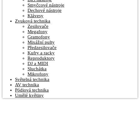
Smyčcové nástroje
Dechové nástroje
Klávesy
Zvuková technika
Zesilovače
Megafony
Gramofony
Mixážní pulty
Předzesilovače
Kufry a racky
Reproduktory
DJ a MIDI
Sluchátka
Mikrofony
Světelná technika
AV technika
Pódiová technika
Umělé květiny