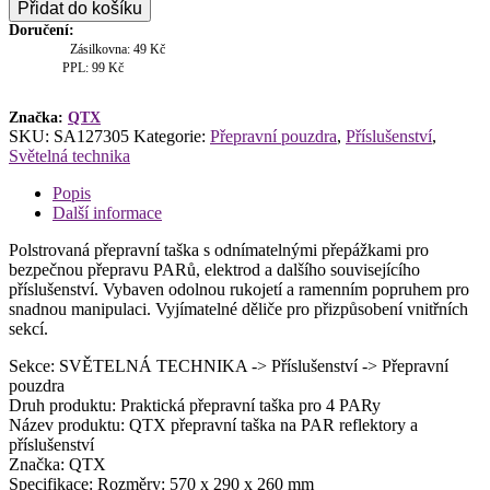
přepravní
Přidat do košíku
taška
Doručení:
na
Zásilkovna: 49 Kč
PAR
PPL: 99 Kč
reflektory
a
příslušenství
Značka:
QTX
SKU:
SA127305
Kategorie:
Přepravní pouzdra
,
Příslušenství
,
množství
Světelná technika
Popis
Další informace
Polstrovaná přepravní taška s odnímatelnými přepážkami pro
bezpečnou přepravu PARů, elektrod a dalšího souvisejícího
příslušenství. Vybaven odolnou rukojetí a ramenním popruhem pro
snadnou manipulaci. Vyjímatelné děliče pro přizpůsobení vnitřních
sekcí.
Sekce: SVĚTELNÁ TECHNIKA -> Příslušenství -> Přepravní
pouzdra
Druh produktu: Praktická přepravní taška pro 4 PARy
Název produktu: QTX přepravní taška na PAR reflektory a
příslušenství
Značka: QTX
Specifikace: Rozměry: 570 x 290 x 260 mm