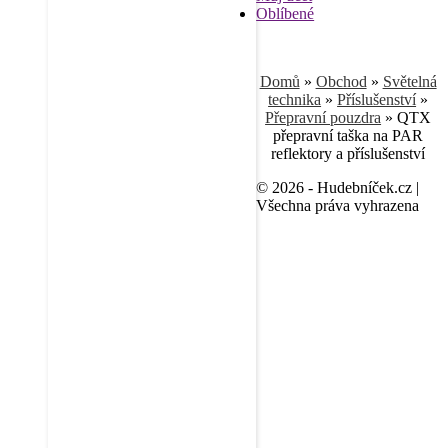
Oblíbené
Domů
»
Obchod
»
Světelná
technika
»
Příslušenství
»
Přepravní pouzdra
»
QTX
přepravní taška na PAR
reflektory a příslušenství
© 2026 - Hudebníček.cz |
Všechna práva vyhrazena