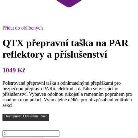
Přidat do oblíbených
QTX přepravní taška na PAR
reflektory a příslušenství
1049
Kč
Polstrovaná přepravní taška s odnímatelnými přepážkami pro
bezpečnou přepravu PARů, elektrod a dalšího souvisejícího
příslušenství. Vybaven odolnou rukojetí a ramenním popruhem pro
snadnou manipulaci. Vyjímatelné děliče pro přizpůsobení vnitřních
sekcí.
Dostupnost: Odesíláme ihned
QTX