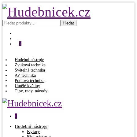
Hledat:
Hledat
0
Hudební nástroje
Zvuková technika
Světelná technika
AV technika
Pódiová technika
Umělé květiny
Tipy, rady, návody
0
Hudební nástroje
Kytary
Bicí nástroje