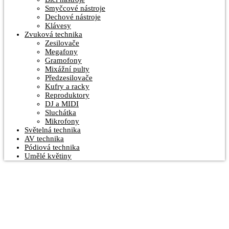
Smyčcové nástroje
Dechové nástroje
Klávesy
Zvuková technika
Zesilovače
Megafony
Gramofony
Mixážní pulty
Předzesilovače
Kufry a racky
Reproduktory
DJ a MIDI
Sluchátka
Mikrofony
Světelná technika
AV technika
Pódiová technika
Umělé květiny