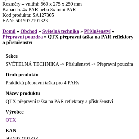
Rozměry – vnitřní: 560 x 275 x 250 mm
Kapacita: 4x PAR nebo 8x mini PAR
Kod produktu: SA127305
EAN: 5015972191323
Domů
»
Obchod
»
Světelná technika
»
Příslušenství
»
Přepravní pouzdra
»
QTX přepravní taška na PAR reflektory
a příslušenství
Sekce
SVĚTELNÁ TECHNIKA -> Příslušenství -> Přepravní pouzdra
Druh produktu
Praktická přepravní taška pro 4 PARy
Název produktu
QTX přepravní taška na PAR reflektory a příslušenství
Výrobce
QTX
EAN
5015972191323