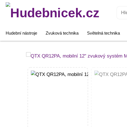
Hledat:
Hudební nástroje
Zvuková technika
Světelná technika
QTX
QR12PA,
mobilní
12"
zvukový
systém
MP3/SD/USB/2x
VHF,
200W