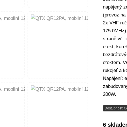
napájený ze
(provoz na
2x VHF ruč
175.0MHz),
straně vč. 
efekt, kor
bezdrátový
efektem. V
rukojeť a k
Napájení: e
zabudovaný
200W.
Dostupnost: O
6 sklad