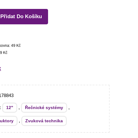
Přidat Do Košíku
kovna: 49 Kč
9 Kč
X
178843
e:
,
,
12"
Řečnické systémy
,
uktory
Zvuková technika