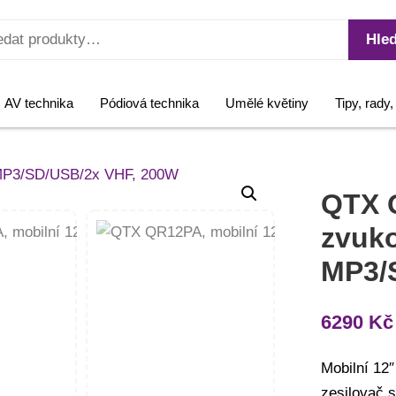
Hled
AV technika
Pódiová technika
Umělé květiny
Tipy, rady
QTX 
zvuk
MP3/
6290
Kč
Mobilní 12
zesilovač 