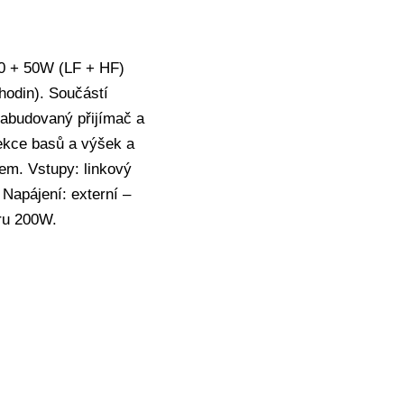
0 + 50W (LF + HF)
hodin). Součástí
abudovaný přijímač a
rekce basů a výšek a
em. Vstupy: linkový
Napájení: externí –
ru 200W.