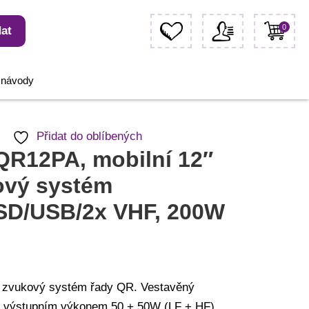
0
at
, návody
Přidat do oblíbených
QR12PA, mobilní 12″
ový systém
SD/USB/2x VHF, 200W
″ zvukový systém řady QR. Vestavěný
s výstupním výkonem 50 + 50W (LF + HF)