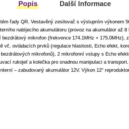
Popis
Další Informace
stém řady QR. Vestavěný zesilovač s výstupním výkonem 5
nterního nabíjecího akumulátoru (provoz na akumulátor až 8 
í bezdrátový mikrofon (frekvence 174.1MHz + 175.0MHz), z
ě vč. ovládacích prvků (regulace hlasitosti, Echo efekt, ko
 bezdrátových mikrofonů), 2 mikrofonní vstupy s Echo efekt
vací rukojeť a kolečka pro snadnou manipulaci a transport. 
interní – zabudovaný akumulátor 12V. Výkon 12“ reprodukto