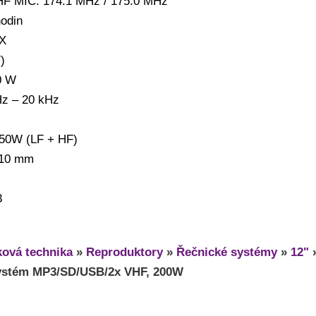
HF MIC: 174.1 MHz / 175.0 MHz
odin
UX
)
0 W
Hz – 20 kHz
 50W (LF + HF)
310 mm
3
ová technika
»
Reproduktory
»
Řečnické systémy
»
12"
systém MP3/SD/USB/2x VHF, 200W