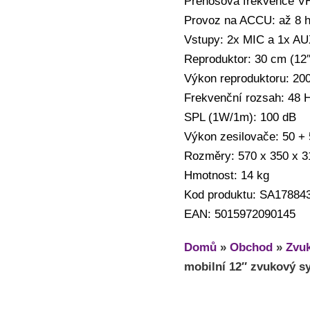
Přenosová frekvence V
Provoz na ACCU: až 8 h
Vstupy: 2x MIC a 1x A
Reproduktor: 30 cm (12″
Výkon reproduktoru: 20
Frekvenční rozsah: 48 
SPL (1W/1m): 100 dB
Výkon zesilovače: 50 +
Rozměry: 570 x 350 x 
Hmotnost: 14 kg
Kod produktu: SA17884
EAN: 5015972090145
Domů
»
Obchod
»
Zvuk
mobilní 12″ zvukový 