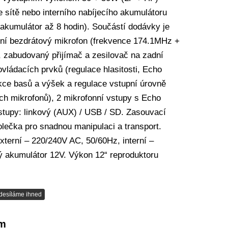
 sítě nebo interního nabíjecího akumulátoru
 akumulátor až 8 hodin). Součástí dodávky je
ní bezdrátový mikrofon (frekvence 174.1MHz +
 zabudovaný přijímač a zesilovač na zadní
ovládacích prvků (regulace hlasitosti, Echo
ekce basů a výšek a regulace vstupní úrovně
ch mikrofonů), 2 mikrofonní vstupy s Echo
stupy: linkový (AUX) / USB / SD. Zasouvací
olečka pro snadnou manipulaci a transport.
xterní – 220/240V AC, 50/60Hz, interní –
 akumulátor 12V. Výkon 12“ reproduktoru
desíláme ihned
em