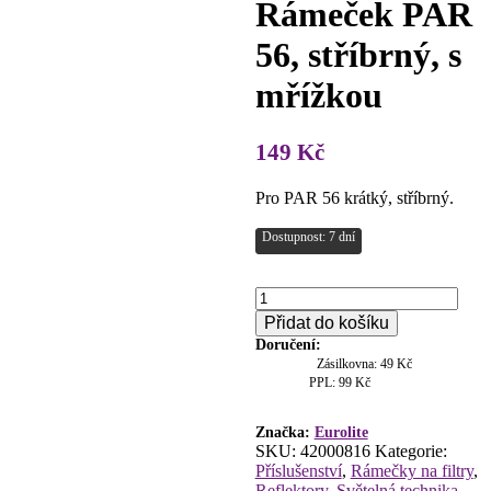
Rámeček PAR
56, stříbrný, s
mřížkou
149
Kč
Pro PAR 56 krátký, stříbrný.
Dostupnost: 7 dní
Rámeček
PAR
Přidat do košíku
56,
Doručení:
stříbrný,
Zásilkovna: 49 Kč
s
PPL: 99 Kč
mřížkou
množství
Značka:
Eurolite
SKU:
42000816
Kategorie:
Příslušenství
,
Rámečky na filtry
,
Reflektory
,
Světelná technika