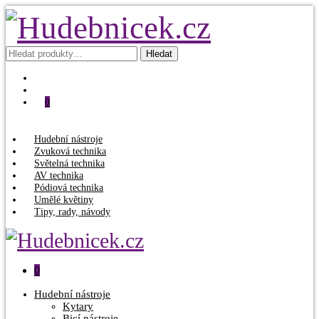
Hledat:
Hledat
0
Hudební nástroje
Zvuková technika
Světelná technika
AV technika
Pódiová technika
Umělé květiny
Tipy, rady, návody
0
Hudební nástroje
Kytary
Bicí nástroje