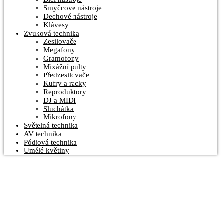
Smyčcové nástroje
Dechové nástroje
Klávesy
Zvuková technika
Zesilovače
Megafony
Gramofony
Mixážní pulty
Předzesilovače
Kufry a racky
Reproduktory
DJ a MIDI
Sluchátka
Mikrofony
Světelná technika
AV technika
Pódiová technika
Umělé květiny